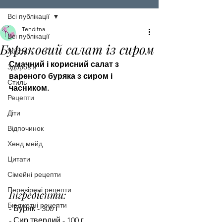
Всі публікації
Tenditna
Всі публікації
Буряковий салат із сиром
Життя
Смачний і корисний салат з 
Здоров'я
вареного буряка з сиром і 
Стиль
часником.
Рецепти
Діти
Відпочинок
Хенд мейд
Цитати
Сімейні рецепти
Перевірені рецепти
Інгредієнти:
Бюджетні рецепти
- Буряк - 300 г
- Сир твердий - 100 г