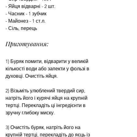
- Яйця відварні - 2 шт.
- Часник - 1 зубчик
- Майонез - 1 ст.л.
- Сіль, перець
Приготування:
1) Буряк помити, відварити у великій 
кількості води або запекти у фользі в 
духовці. Очистіть яйця.
2) Візьміть улюблений твердий сир, 
натріть його і курячі яйця на крупній 
тертці. Перекладіть ці інгредієнти в 
зручну глибоку миску.
3) Очистіть буряк, натріть його на 
крупній тертці, перекладіть до яєць із 