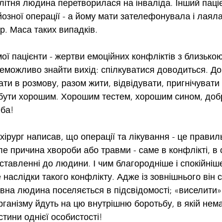
а літня людина перетворилася на інваліда. Інший паці
йозної операції - а йому мати зателефонувала і лаяла
р. Маса таких випадків.
 мої пацієнти - жертви емоційних конфліктів з близьк
 неможливо знайти вихід: спілкуватися доводиться. Д
ати в розмову, разом жити, відвідувати, пригнічувати 
 бути хорошим. Хорошим тестем, хорошим сином, доб
еба!
хірург написав, що операції та лікування - це правил
е причина хвороби або травми - саме в конфлікті, в 
тавленні до людини. І чим благородніше і спокійніш
наслідки такого конфлікту. Адже із зовнішнього він с
ивна людина поселяється в підсвідомості; «виселити» 
організму йдуть на цю внутрішню боротьбу, в якій не
тини однієї особистості!