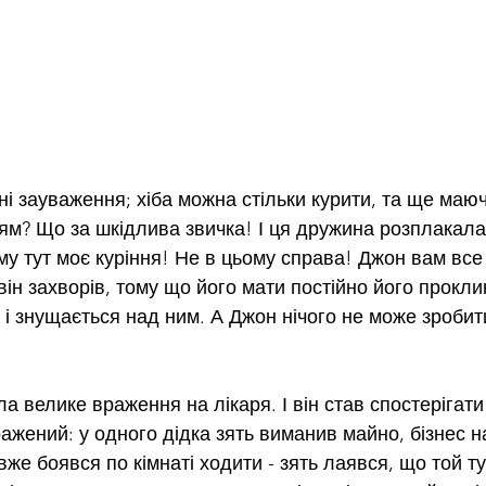
і зауваження; хіба можна стільки курити, та ще маюч
м? Що за шкідлива звичка! І ця дружина розплакалас
му тут моє куріння! Не в цьому справа! Джон вам все 
він захворів, тому що його мати постійно його прокли
 і знущається над ним. А Джон нічого не може зробит
 велике враження на лікаря. І він став спостерігати
ражений: у одного дідка зять виманив майно, бізнес н
вже боявся по кімнаті ходити - зять лаявся, що той т