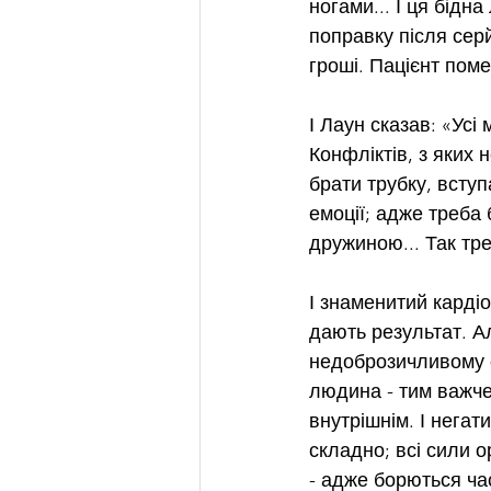
ногами... І ця бідн
поправку після сер
гроші. Пацієнт поме
І Лаун сказав: «Усі
Конфліктів, з яких
брати трубку, вступ
емоції; адже треба
дружиною... Так тр
І знаменитий кардіо
дають результат. Ал
недоброзичливому с
людина - тим важче 
внутрішнім. І негат
складно; всі сили 
- адже борються час