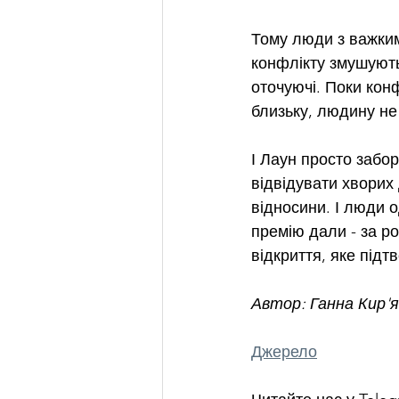
Тому люди з важким 
конфлікту змушують 
оточуючі. Поки конф
близьку, людину не
І Лаун просто забор
відвідувати хворих 
відносини. І люди 
премію дали - за ро
відкриття, яке під
Автор: Ганна Кир'
Джерело