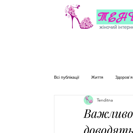
жіночий інтерн
Всі публікації
Життя
Здоров'я
Tenditna
Сімейні рецепти
Перевірені
Важливо 
доводять