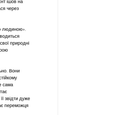
єнт ішов на 
ся через 
ою людиною». 
оводиться 
свої природні 
рою 
ьно. Вони 
стійкому 
е сама 
тає 
її звідти дуже 
має переможця 