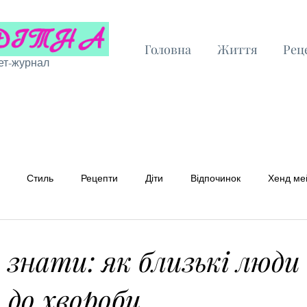
Головна
Життя
Рец
ет-журнал
Стиль
Рецепти
Діти
Відпочинок
Хенд ме
 рецепти
Бюджетні рецепти
знати: як близькі люди
 до хвороби