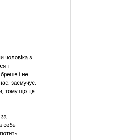
и чоловіка з 
я і 
бреше і не 
нає, засмучує, 
и, тому що це 
 за 
а себе 
употить 