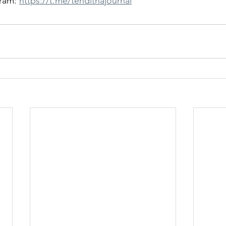
ram: 
https://t.me/tenditnajournal