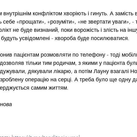
внутрішнім конфліктом хворіють і гинуть. А замість 
себе «прощати», «розуміти», «не звертати уваги», - 
лікт не буде визнаний, поки ворожість і злість на іншу
 будуть усвідомлені - хвороба буде посилюватися.
онив пацієнтам розмовляти по телефону - тоді мобіль
дозволяв тільки тим родичам, з якими у пацієнта бул
одужували, дякували лікарю, а потім Лауну взагалі Но
зроблену операцію на серці. А треба було ще одну дат
тверджується самим життям.
янова