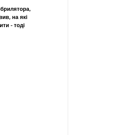
ібрилятора, 
ив, на які 
ти - тоді 