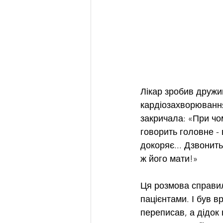
Лікар зробив дружин
кардіозахворювання
закричала: «При чо
говорить головне - 
докоряє... Дзвонить
ж його мати!»
Ця розмова справила
пацієнтами. І був в
переписав, а дідок 