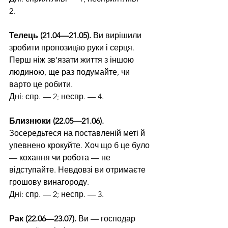
2.
Телець (21.04—21.05).
 Ви вирішили 
зробити пропозицiю руки і серця. 
Перш ніж зв’язати життя з іншою 
людиною, ще раз подумайте, чи 
варто це робити.
Дні: спр. — 2; неспр. — 4.
Близнюки (22.05—21.06). 
Зосередьтеся на поставленій меті й 
упевнено крокуйте. Хоч що б це було 
— кохання чи робота — не 
відступайте. Невдовзі ви отримаєте 
грошову винагороду.
Дні: спр. — 2; неспр. — 3.
Рак (22.06—23.07). 
Ви — господар 