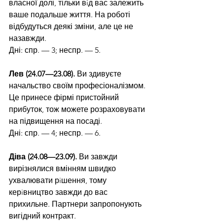
власної долі, тільки вiд вас залежить 
ваше подальше життя. На роботі 
відбудуться деякі зміни, але це не 
назавжди.
Дні: спр. — 3; неспр. — 5.
Лев (24.07—23.08). 
Ви здивуєте 
начальство своїм професіоналізмом. 
Це принесе фірмі пристойний 
прибуток, тож можете розраховувати 
на підвищення на посаді.
Дні: спр. — 4; неспр. — 6.
Діва (24.08—23.09).
 Ви завжди 
вирізнялися вмінням швидко 
ухвалювати рiшення, тому 
керiвництво завжди до вас 
прихильне. Партнери запропонують 
вигідний контракт.