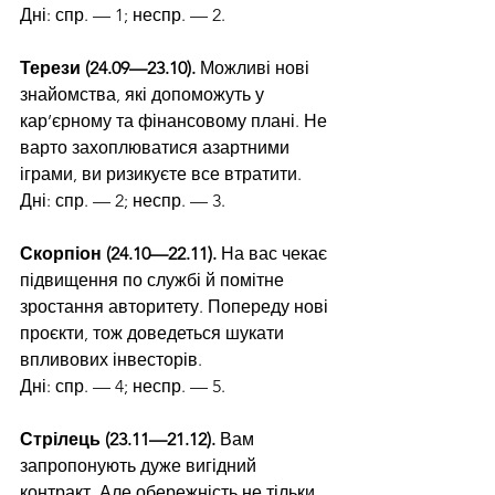
Дні: спр. — 1; неспр. — 2.
Терези (24.09—23.10). 
Можливі нові 
знайомства, які допоможуть у 
кар’єрному та фінансовому плані. Не 
варто захоплюватися азартними 
іграми, ви ризикуєте все втратити.
Дні: спр. — 2; неспр. — 3.
Скорпіон (24.10—22.11). 
На вас чекає 
підвищення по службі й помітне 
зростання авторитету. Попереду нові 
проєкти, тож доведеться шукати 
впливових інвесторів.
Дні: спр. — 4; неспр. — 5.
Стрілець (23.11—21.12).
 Вам 
запропонують дуже вигідний 
контракт. Але обережність не тільки 