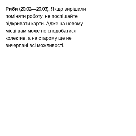
Риби (20.02—20.03).
 Якщо вирішили 
поміняти роботу, не поспішайте 
відкривати карти. Адже на новому 
місці вам може не сподобатися 
колектив, а на старому ще не 
вичерпані всі можливості.
Дні: спр. — 1; неспр. — 3.
Україна молода
Читайте нас у Telegram: 
https://t.me/tenditnajournal