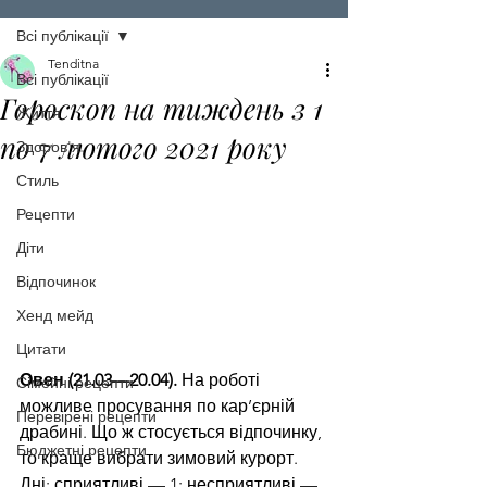
Всі публікації
Tenditna
Всі публікації
Гороскоп на тиждень з 1
Життя
по 7 лютого 2021 року
Здоров'я
Стиль
Рецепти
Діти
Відпочинок
Хенд мейд
Цитати
Овен (21.03—20.04).
 На роботі 
Сімейні рецепти
можливе просування по кар’єрній 
Перевірені рецепти
драбині. Що ж стосується відпочинку, 
Бюджетні рецепти
то краще вибрати зимовий курорт.
Дні: сприятливі — 1; несприятливі — 