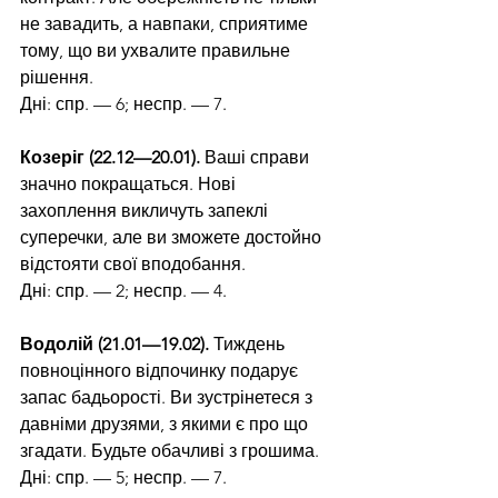
не завадить, а навпаки, сприятиме 
тому, що ви ухвалите правильне 
рішення.
Дні: спр. — 6; неспр. — 7.
Козеріг (22.12—20.01). 
Ваші справи 
значно покращаться. Нові 
захоплення викличуть запеклі 
суперечки, але ви зможете достойно 
відстояти свої вподобання.
Дні: спр. — 2; неспр. — 4.
Водолій (21.01—19.02). 
Тиждень 
повноцінного відпочинку подарує 
запас бадьорості. Ви зустрінетеся з 
давніми друзями, з якими є про що 
згадати. Будьте обачливі з грошима.
Дні: спр. — 5; неспр. — 7.