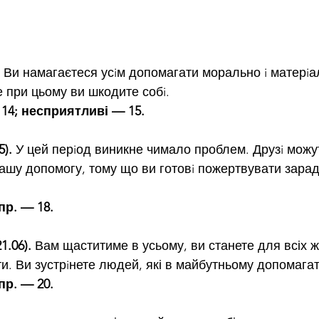
 Ви намагаєтеся усiм допомагати морально i матерiа
е при цьому ви шкодите собi.
 14; несприятливі — 15.
).
 У цей перiод виникне чимало проблем. Друзi можу
ашу допомогу, тому що ви готовi пожертвувати зара
пр. — 18.
.06).
 Вам щаститиме в усьому, ви станете для всіх ж
и. Ви зустрiнете людей, які в майбутньому допомага
пр. — 20.