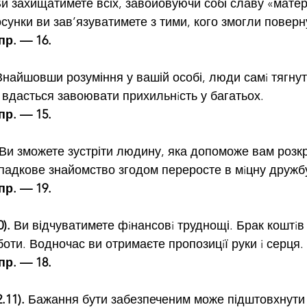
Ви захищатимете всіх, завойовуючи собі славу «матері
сунки ви зав’язуватимете з тими, кого змогли поверн
пр. — 16.
Знайшовши розуміння у вашій особі, люди самi тягну
 вдасться завоювати прихильнiсть у багатьох.
пр. — 15.
 Ви зможете зустріти людину, яка допоможе вам розкр
ипадкове знайомство згодом переросте в мiцну дружб
пр. — 19.
).
 Ви відчуватимете фiнансовi труднощі. Брак коштiв
оти. Водночас ви отримаєте пропозицiї руки i серця.
пр. — 18.
.11).
 Бажання бути забезпеченим може підштовхнути 