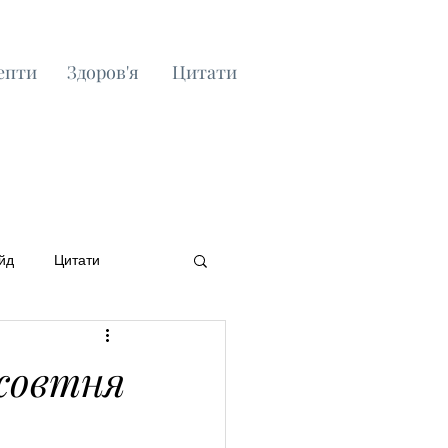
епти
Здоров'я
Цитати
йд
Цитати
 жовтня