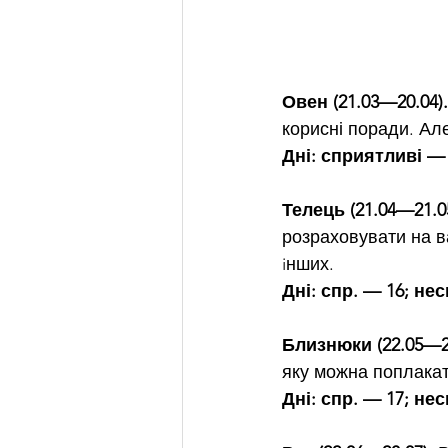
Овен (21.03—20.04).
корисні поради. Ал
Дні: сприятливі —
Телець (21.04—21.05
розраховувати на в
iнших.
Дні: спр. — 16; нес
Близнюки (22.05—21
яку можна поплакат
Дні: спр. — 17; нес