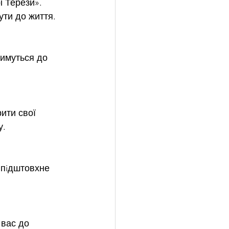
 Терези». 
ути до життя.
тимуться до 
ити свої 
у.
 пiдштовхне 
вас до 