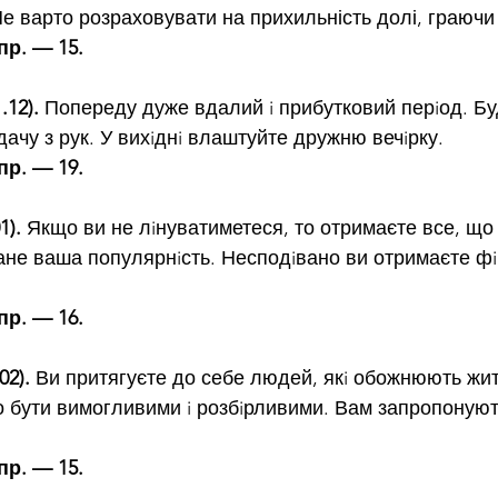
е варто розраховувати на прихильність долі, граючи в
пр. — 15.
.12).
 Попереду дуже вдалий i прибутковий перiод. Буд
ачу з рук. У вихiднi влаштуйте дружню вечiрку.
пр. — 19.
1).
 Якщо ви не лiнуватиметеся, то отримаєте все, що
тане ваша популярнiсть. Несподiвано ви отримаєте ф
пр. — 16.
02).
 Ви притягуєте до себе людей, якi обожнюють жит
о бути вимогливими i розбiрливими. Вам запропонуют
пр. — 15.