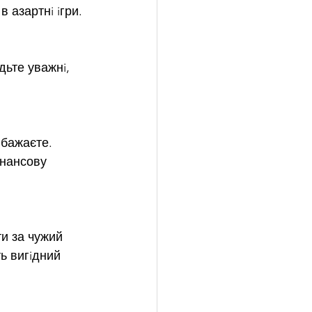
 азартнi iгри.
ьте уважнi, 
 бажаєте. 
iнансову 
и за чужий 
ь вигiдний 