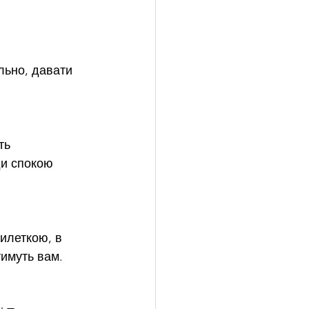
льно, давати 
ть 
ди спокою 
илеткою, в 
тимуть вам.