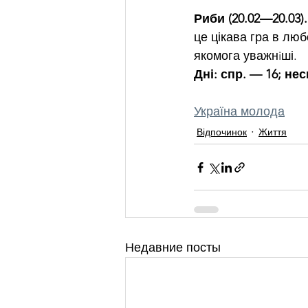
Риби (20.02—20.03).
це цікава гра в люб
якомога уважнiші.
Дні: спр. — 16; нес
Україна молода
Відпочинок
Життя
Недавние посты