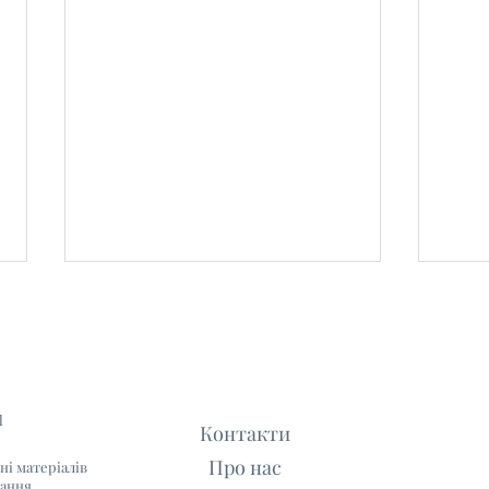
l
Контакти
Про нас
ні матеріалів
Як написати листа
10 к
лання.