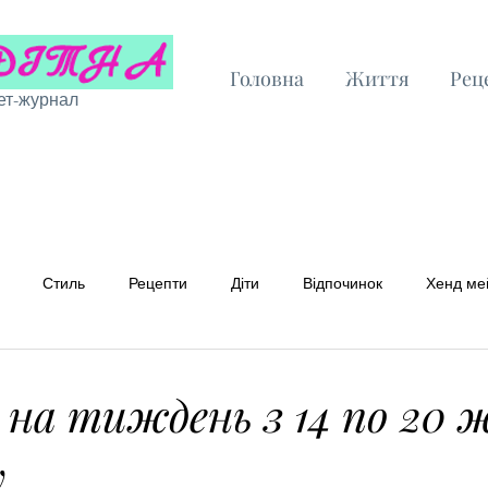
Головна
Життя
Рец
ет-журнал
Стиль
Рецепти
Діти
Відпочинок
Хенд ме
 рецепти
Бюджетні рецепти
 на тиждень з 14 по 20
у