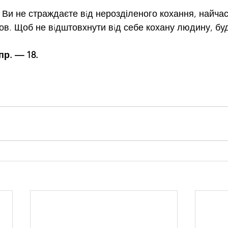
 Ви не страждаєте вiд нерозділеного кохання, найчас
ов. Щоб не вiдштовхнути вiд себе кохану людину, буд
пр. — 18. 