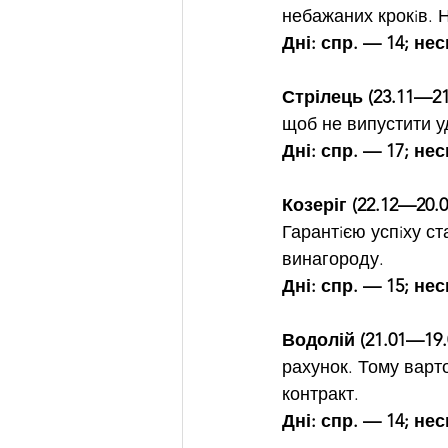
небажаних крокiв. Н
Дні: спр. — 14; нес
Стрілець (23.11—21
щоб не випустити уд
Дні: спр. — 17; нес
Козеріг (22.12—20.0
Гарантiєю успiху с
винагороду.
Дні: спр. — 15; нес
Водолій (21.01—19.
рахунок. Тому варт
контракт.
Дні: спр. — 14; нес