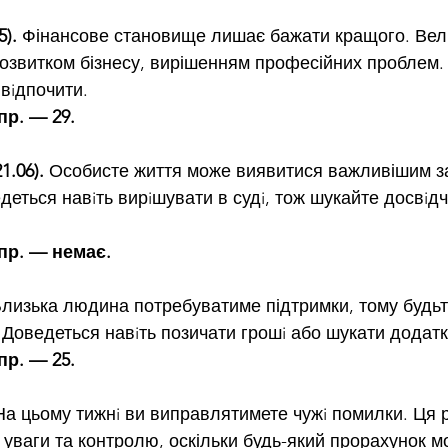
).
 Фінансове становище лишає бажати кращого. Вели
розвитком бізнесу, вирішенням професійних проблем. 
 вiдпочити.
пр. — 29.
.06).
 Особисте життя може виявитися важливішим за
деться навiть вирiшувати в судi, тож шукайте досвiдч
спр. — немає.
Близька людина потребуватиме підтримки, тому будьте
 Доведеться навiть позичати грошi або шукати додатк
пр. — 25.
На цьому тижнi ви виправлятимете чужi помилки. Ця 
 уваги та контролю, оскільки будь-який прорахунок м