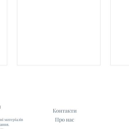
l
Контакти
Про нас
ні матеріалів
Як написати листа
10 к
лання.