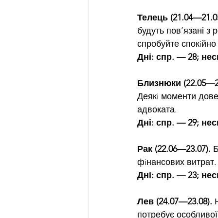
Телець (21.04—21.05
будуть пов’язані з 
спробуйте спокiйно
Дні: спр. — 28; нес
Близнюки (22.05—21
Деякi моменти дове
адвоката.
Дні: спр. — 29; не
Рак (22.06—23.07).
 
фiнансових витрат.
Дні: спр. — 23; нес
Лев (24.07—23.08).
 
потребує особливої