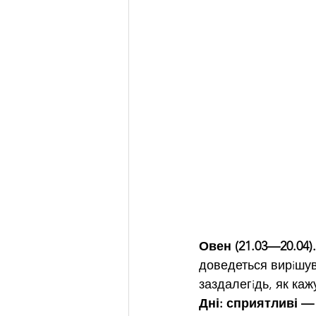
Овен (21.03—20.04).
доведеться вирiшув
заздалегiдь, як каж
Дні: сприятливі —