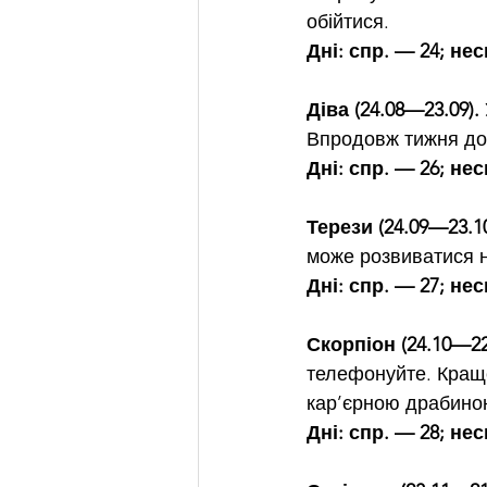
обійтися.
Дні: спр. — 24; нес
Діва (24.08—23.09).
Впродовж тижня до
Дні: спр. — 26; нес
Терези (24.09—23.10
може розвиватися н
Дні: спр. — 27; нес
Скорпіон (24.10—22
телефонуйте. Краще
кар’єрною драбино
Дні: спр. — 28; нес