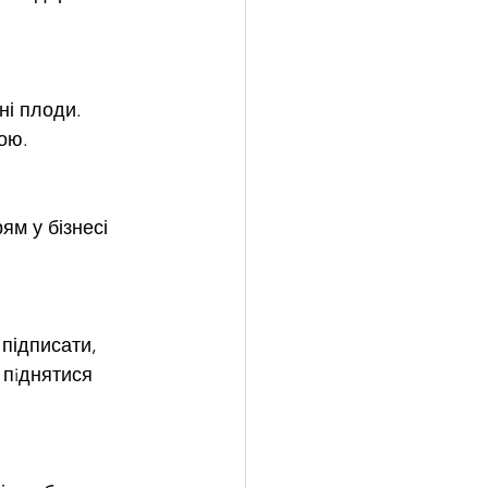
і плоди. 
ою.
м у бізнесі 
 підписати, 
 пiднятися 