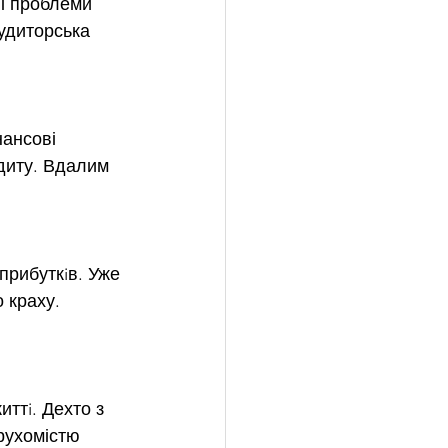
ві проблеми 
удиторська 
ансові 
едиту. Вдалим 
рибуткiв. Уже 
 краху. 
иттi. Дехто з 
рухомістю 