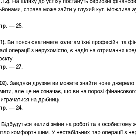
.12).
 На шляху до успіху постануть серйозні фінансо
ьйонами, справа може зайти у глухий кут. Можлива а
пр. — 25.
1).
 Ви пояснюватимете колегам їхнi професійні та фін
алі операції з нерухомістю, є надія на отримання кр
оєкту.
пр. — 27.
02).
 Завдяки друзям ви можете знайти нове джерело п
мити, але це не означає, що ви на порозі фінансового
итрачатися на дрiбницi.
пр. — 24.
 Вiдбудуться великі зміни на роботi та в особистому ж
итло комфортнiшим. У нестабільних пар операції з не