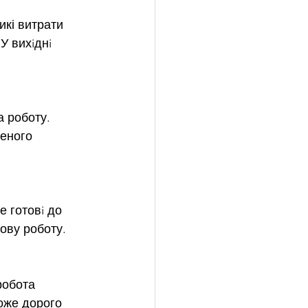
кі витрати 
У вихiднi 
 роботу. 
еного 
 готовi до 
ову роботу.
робота 
оже дорого 