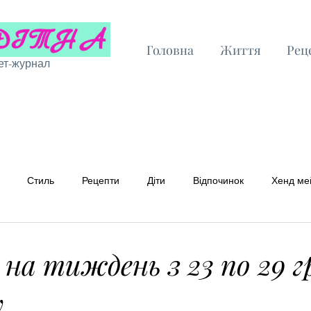
Головна
Життя
Рец
ет-журнал
Стиль
Рецепти
Діти
Відпочинок
Хенд ме
 рецепти
Бюджетні рецепти
 на тиждень з 23 по 29 г
у