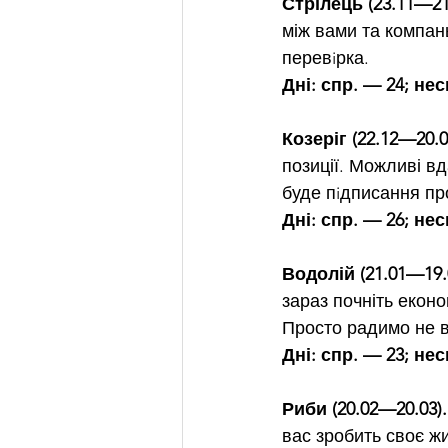
Стрілець (23.11—21
між вами та компан
перевiрка.
Дні: спр. — 24; нес
Козеріг (22.12—20.0
позиції. Можливі вд
буде пiдписання пр
Дні: спр. — 26; нес
Водолій (21.01—19.
зараз почніть еконо
Просто радимо не в
Дні: спр. — 23; нес
Риби (20.02—20.03).
вас зробить своє ж