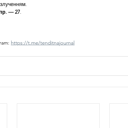
озлученням.
спр. — 27
. 
ram: 
https://t.me/tenditnajournal