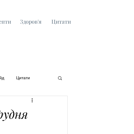
епти
Здоров'я
Цитати
йд
Цитати
рудня