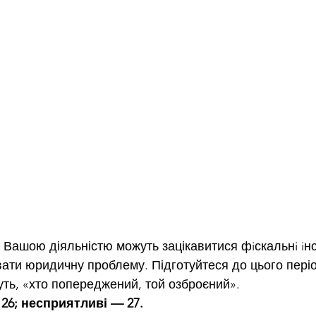
 Вашою діяльністю можуть зацікавитися фiскальнi iнст
ати юридичну проблему. Підготуйтеся до цього періо
уть, «хто попереджений, той озброєний».
 26; несприятливі — 27.