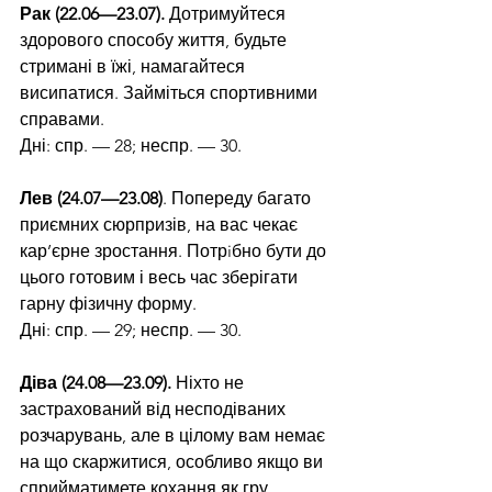
Рак (22.06—23.07).
 Дотримуйтеся 
здорового способу життя, будьте 
стримані в їжі, намагайтеся 
висипатися. Займіться спортивними 
справами.
Дні: спр. — 28; неспр. — 30.
Лев (24.07—23.08)
. Попереду багато 
приємних сюрпризів, на вас чекає 
кар’єрне зростання. Потрiбно бути до 
цього готовим і весь час зберігати 
гарну фізичну форму.
Дні: спр. — 29; неспр. — 30.
Діва (24.08—23.09). 
Ніхто не 
застрахований від несподіваних 
розчарувань, але в цілому вам немає 
на що скаржитися, особливо якщо ви 
сприйматимете кохання як гру.