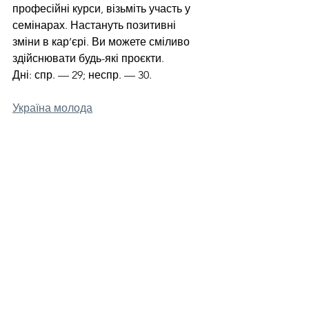
професійні курси, візьміть участь у 
семінарах. Настануть позитивні 
зміни в кар’єрі. Ви можете сміливо 
здійснювати будь-які проєкти.
Дні: спр. — 29; неспр. — 30.
Україна молода
Більше цікавого на нашому каналі в 
Telegram: 
https://t.me/tenditnajournal
гороскоп
Відпочинок
Життя