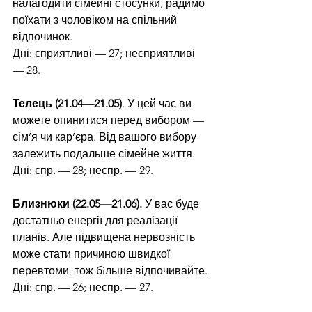
налагодити сімейні стосунки, радимо 
поїхати з чоловіком на спільний 
відпочинок.
Дні: сприятливі — 27; несприятливі 
— 28.
Телець (21.04—21.05)
. У цей час ви 
можете опинитися перед вибором — 
сім’я чи кар’єра. Від вашого вибору 
залежить подальше сімейне життя.
Дні: спр. — 28; неспр. — 29.
Близнюки (22.05—21.06).
 У вас буде 
достатньо енергії для реалізації 
планів. Але підвищена нервозність 
може стати причиною швидкої 
перевтоми, тож бiльше відпочивайте.
Дні: спр. — 26; неспр. — 27.