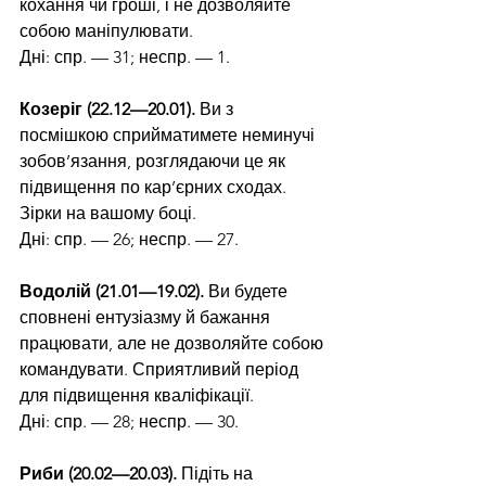
кохання чи гроші, і не дозволяйте 
собою маніпулювати.
Дні: спр. — 31; неспр. — 1.
Козеріг (22.12—20.01).
 Ви з 
посмішкою сприйматимете неминучі 
зобов’язання, розглядаючи це як 
підвищення по кар’єрних сходах. 
Зірки на вашому боці.
Дні: спр. — 26; неспр. — 27.
Водолій (21.01—19.02).
 Ви будете 
сповнені ентузіазму й бажання 
працювати, але не дозволяйте собою 
командувати. Сприятливий період 
для підвищення кваліфікації.
Дні: спр. — 28; неспр. — 30.
Риби (20.02—20.03).
 Підіть на 