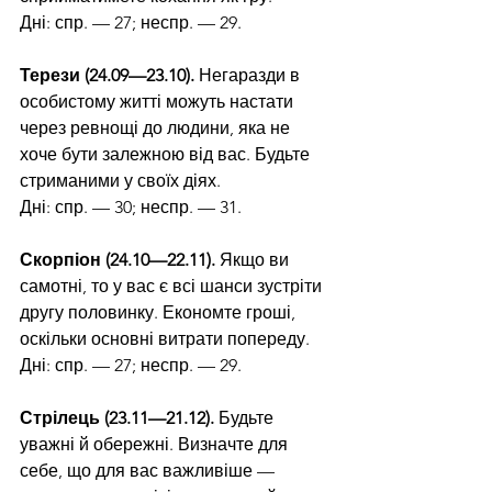
Дні: спр. — 27; неспр. — 29.
Терези (24.09—23.10). 
Негаразди в 
особистому житті можуть настати 
через ревнощі до людини, яка не 
хоче бути залежною від вас. Будьте 
стриманими у своїх діях.
Дні: спр. — 30; неспр. — 31.
Скорпіон (24.10—22.11).
 Якщо ви 
самотні, то у вас є всі шанси зустріти 
другу половинку. Економте гроші, 
оскільки основні ви­трати попереду.
Дні: спр. — 27; неспр. — 29.
Стрілець (23.11—21.12).
 Будьте 
уважні й обережні. Визначте для 
себе, що для вас важливіше — 