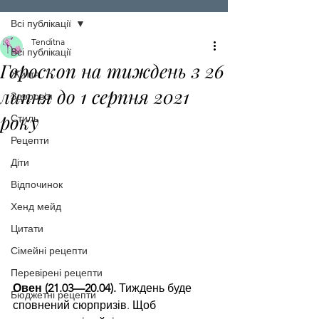
Всі публікації
Tenditna
Всі публікації
Гороскоп на тиждень з 26
Життя
липня до 1 серпня 2021
Здоров'я
року
Стиль
Рецепти
Діти
Відпочинок
Хенд мейд
Цитати
Сімейні рецепти
Перевірені рецепти
Овен (21.03—20.04).
 Тиждень буде 
Бюджетні рецепти
сповнений сюрпризів. Щоб 