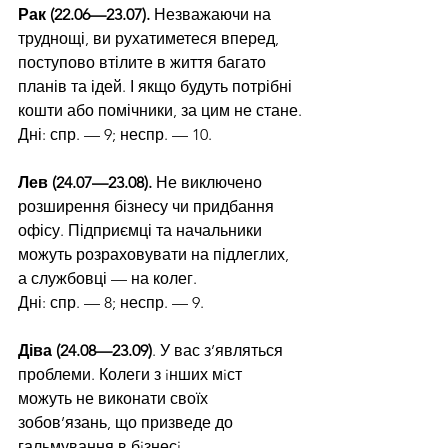
Рак (22.06—23.07).
 Незважаючи на 
труднощі, ви рухатиметеся вперед, 
поступово втілите в життя багато 
планів та ідей. І якщо будуть потрібні 
кошти або помічники, за цим не стане.
Дні: спр. — 9; неспр. — 10.
Лев (24.07—23.08).
 Не виключено 
розширення бізнесу чи придбання 
офісу. Підприємці та начальники 
можуть розраховувати на підлеглих, 
а службовці — на колег.
Дні: спр. — 8; неспр. — 9.
Діва (24.08—23.09)
. У вас з’являться 
проблеми. Колеги з iнших мiст 
можуть не виконати своїх 
зобов’язань, що призведе до 
гальмування в бiзнесi.