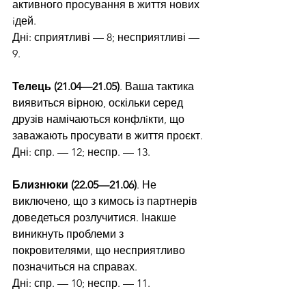
активного просування в життя нових 
iдей.
Дні: сприятливі — 8; несприятливі — 
9.
Телець (21.04—21.05)
. Ваша тактика 
виявиться вірною, оскільки серед 
друзів намічаються конфлiкти, що 
заважають просувати в життя проєкт.
Дні: спр. — 12; неспр. — 13. 
Близнюки (22.05—21.06)
. Не 
виключено, що з кимось із партнерів 
доведеться розлучитися. Інакше 
виникнуть проблеми з 
покровителями, що несприятливо 
позначиться на справах.
Дні: спр. — 10; неспр. — 11.