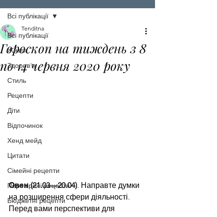
Всі публікації
Tenditna
Всі публікації
Гороскоп на тиждень з 8
Життя
по 14 червня 2020 року
Здоров'я
Стиль
Рецепти
Діти
Відпочинок
Хенд мейд
Цитати
Сімейні рецепти
Овен (21.03—20.04)
. Направте думки 
Перевірені рецепти
на розширення сфери діяльності. 
Бюджетні рецепти
Перед вами перспективи для 