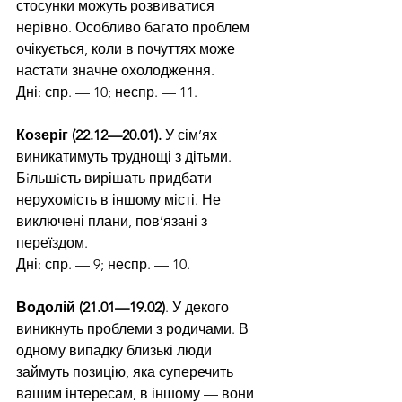
стосунки можуть розвиватися 
нерівно. Особливо багато проблем 
очікується, коли в почуттях може 
настати значне охолодження.
Дні: спр. — 10; неспр. — 11.
Козеріг (22.12—20.01).
 У сім’ях 
виникатимуть труднощі з дітьми. 
Бiльшiсть вирішать придбати 
нерухомість в іншому місті. Не 
виключені плани, пов’язані з 
переїздом.
Дні: спр. — 9; неспр. — 10.
Водолій (21.01—19.02)
. У декого 
виникнуть проблеми з родичами. В 
одному випадку близькі люди 
займуть позицію, яка суперечить 
вашим інтересам, в іншому — вони 