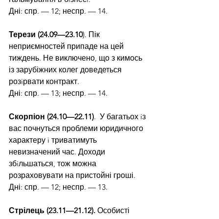
Дні: спр. — 12; неспр. — 14.
Терези (24.09—23.10
). Пік 
неприємностей припаде на цей 
тиждень. Не виключено, що з кимось 
із зарубіжних колег доведеться 
розiрвати контракт.
Дні: спр. — 13; неспр. — 14.
Скорпіон (24.10—22.11)
.  У бага­тьох iз 
вас почнуться проблеми юридичного 
характеру i триватимуть 
невизначений час. Доходи 
збiльшаться, тож можна 
розраховувати на пристойні гроші.
Дні: спр. — 12; неспр. — 13.
Стрілець (23.11—21.12).
 Особисті 