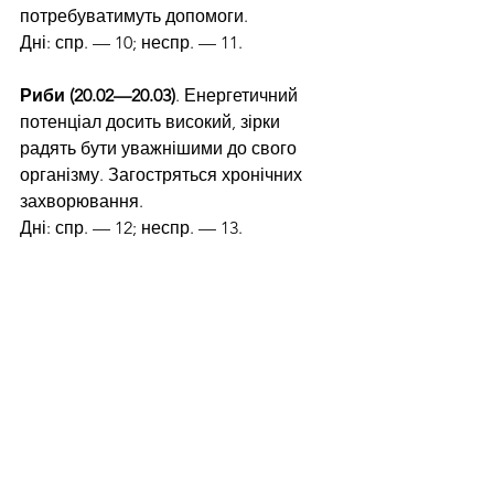
потребуватимуть допомоги.
Дні: спр. — 10; неспр. — 11.
Риби (20.02—20.03)
. Енергетичний 
потенціал досить високий, зірки 
радять бути уважнішими до свого 
організму. Загостряться хронічних 
захворювання.
Дні: спр. — 12; неспр. — 13. 
Україна молода
Читайте нас у Telegram: 
https://t.me/tenditnajournal
Життя
Відпочинок