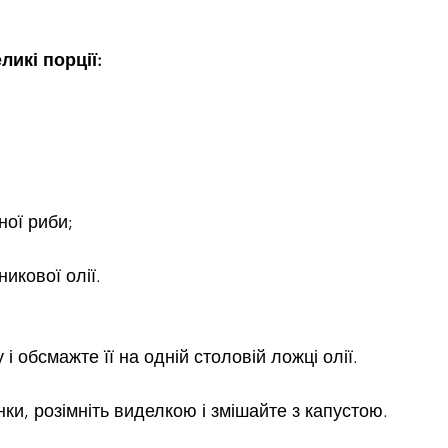
ликі порції:
ної риби;
икової олії.
і обсмажте її на одній столовій ложці олії. 
нки, розімніть виделкою і змішайте з капустою. 