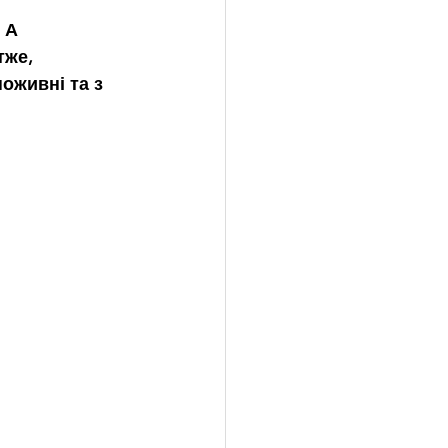
 А 
тже, 
оживні та з 