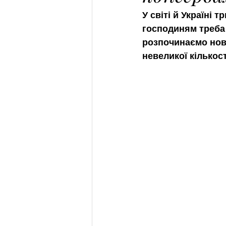
У світі й Україні 
господиням треба г
розпочинаємо нову
невеликої кількост