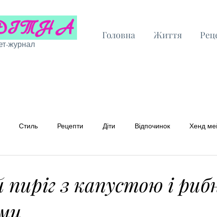
Головна
Життя
Рец
ет-журнал
Стиль
Рецепти
Діти
Відпочинок
Хенд ме
 рецепти
Бюджетні рецепти
 пиріг з капустою і ри
ами