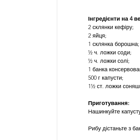
Інгредієнти на 4 ве
2 склянки кефіру;
2 яйця;
1 склянка борошна;
½ ч. ложки соди;
½ ч. ложки солі;
1 банка консервова
500 г капусти;
1½ ст. ложки соняшн
Приготування:
Нашинкуйте капусту 
Рибу дістаньте з ба