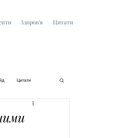
епти
Здоров'я
Цитати
йд
Цитати
бними