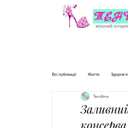
жіночий інтерн
Всі публікації
Життя
Здоров'я
Tenditna
Сімейні рецепти
Перевірені
Заливний
консерв