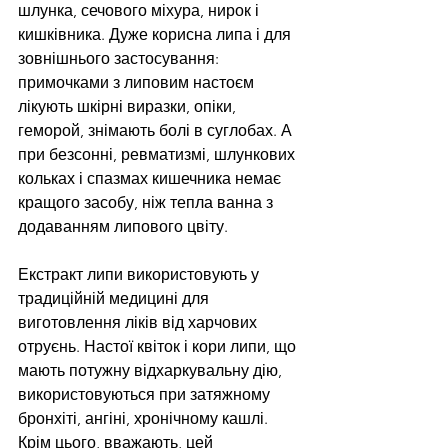
шлунка, сечового міхура, нирок і 
кишківника. Дуже корисна липа і для 
зовнішнього застосування: 
примочками з липовим настоєм 
лікують шкірні виразки, опіки, 
геморой, знімають болі в суглобах. А 
при безсонні, ревматизмі, шлункових 
кольках і спазмах кишечника немає 
кращого засобу, ніж тепла ванна з 
додаванням липового цвіту.
Екстракт липи використовують у 
традиційній медицині для 
виготовлення ліків від харчових 
отруєнь. Настої квіток і кори липи, що 
мають потужну відхаркувальну дію, 
використовуються при затяжному 
бронхіті, ангіні, хронічному кашлі. 
Крім цього, вважають, цей 