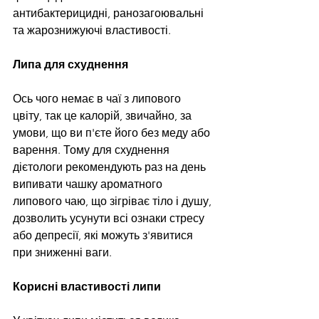
антибактерицидні, ранозагоювальні 
та жарознижуючі властивості.
Липа для схуднення
Ось чого немає в чаї з липового 
цвіту, так це калорій, звичайно, за 
умови, що ви п'єте його без меду або 
варення. Тому для схуднення 
дієтологи рекомендують раз на день 
випивати чашку ароматного 
липового чаю, що зігріває тіло і душу, 
дозволить усунути всі ознаки стресу 
або депресії, які можуть з'явитися 
при зниженні ваги.
Корисні властивості липи