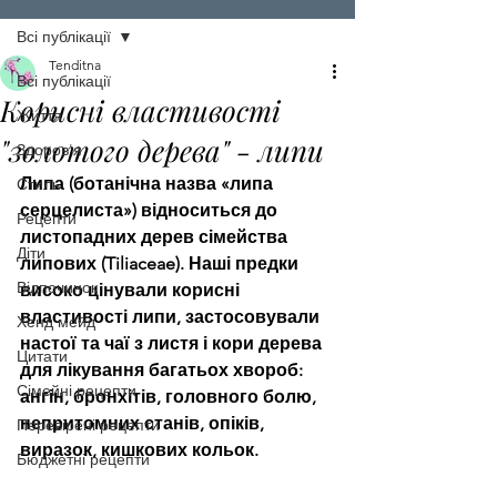
Всі публікації
Tenditna
Всі публікації
Корисні властивості
Життя
"золотого дерева" - липи
Здоров'я
Липа (ботанічна назва «липа 
Стиль
серцелиста») відноситься до 
Рецепти
листопадних дерев сімейства 
Діти
липових (Tiliaceae). Наші предки 
Відпочинок
високо цінували корисні 
властивості липи, застосовували 
Хенд мейд
настої та чаї з листя і кори дерева 
Цитати
для лікування багатьох хвороб: 
Сімейні рецепти
ангін, бронхітів, головного болю, 
непритомних станів, опіків, 
Перевірені рецепти
виразок, кишкових кольок.
Бюджетні рецепти