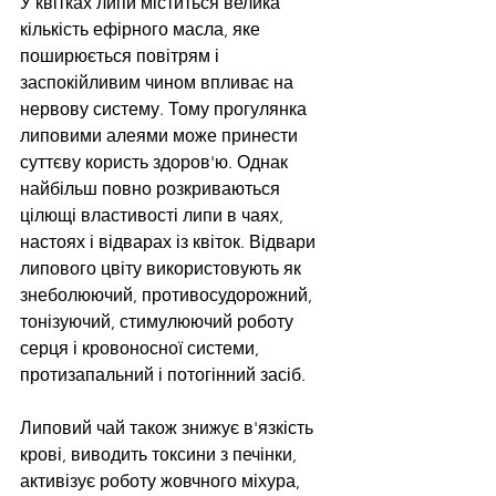
У квітках липи міститься велика 
кількість ефірного масла, яке 
поширюється повітрям і 
заспокійливим чином впливає на 
нервову систему. Тому прогулянка 
липовими алеями може принести 
суттєву користь здоров'ю. Однак 
найбільш повно розкриваються 
цілющі властивості липи в чаях, 
настоях і відварах із квіток. Відвари 
липового цвіту використовують як 
знеболюючий, противосудорожний, 
тонізуючий, стимулюючий роботу 
серця і кровоносної системи, 
протизапальний і потогінний засіб.
Липовий чай також знижує в'язкість 
крові, виводить токсини з печінки, 
активізує роботу жовчного міхура, 