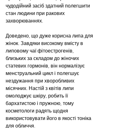
чудодійний засіб здатний полегшити 
стан людини при ракових 
захворюваннях.
Доведено, що дуже корисна липа для 
жінок. Завдяки високому вмісту в 
липовому чаї фітоестрогенів, 
близьких за складом до жіночих 
статевих гормонів, він нормалізує 
менструальний цикл і полегшує 
нездужання при хворобливих 
місячних. Настій з квітів липи 
омолоджує шкіру, робить її 
бархатистою і пружною, тому 
косметологи радять щодня 
використовувати його в якості тоніка 
для обличчя.