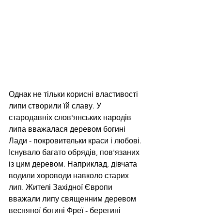
Однак не тільки корисні властивості 
липи створили їй славу. У 
стародавніх слов'янських народів 
липа вважалася деревом богині 
Лади - покровительки краси і любові. 
Існувало багато обрядів, пов'язаних 
із цим деревом. Наприклад, дівчата 
водили хороводи навколо старих 
лип. Жителі Західної Європи 
вважали липу священним деревом 
весняної богині Фреї - берегині 