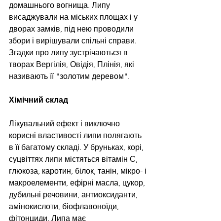
домашнього вогнища. Липу 
висаджували на міських площах і у 
дворах замків, під нею проводили 
збори і вирішували спільні справи. 
Згадки про липу зустрічаються в 
творах Вергілія, Овідія, Плінія, які 
називають її "золотим деревом".
Хімічний склад
Лікувальний ефект і виключно 
корисні властивості липи полягають 
в її багатому складі. У бруньках, корі, 
суцвіттях липи містяться вітамін С, 
глюкоза, каротин, білок, танін, мікро- і 
макроелементи, ефірні масла, цукор, 
дубильні речовини, антиоксиданти, 
амінокислоти, біофлавоноїди, 
фітонциди. Липа має 