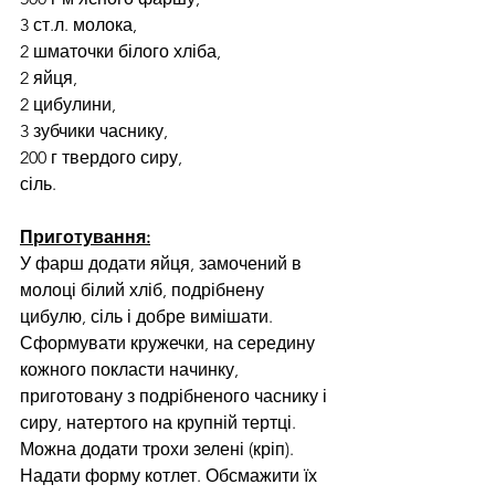
3 ст.л. молока,
2 шматочки білого хліба,
2 яйця,
2 цибулини,
3 зубчики часнику,
200 г твердого сиру,
сіль.
Приготування:
У фарш додати яйця, замочений в 
молоці білий хліб, подрібнену 
цибулю, сіль і добре вимішати. 
Сформувати кружечки, на середину 
кожного покласти начинку, 
приготовану з подрібненого часнику і 
сиру, натертого на крупній тертці. 
Можна додати трохи зелені (кріп). 
Надати форму котлет. Обсмажити їх 