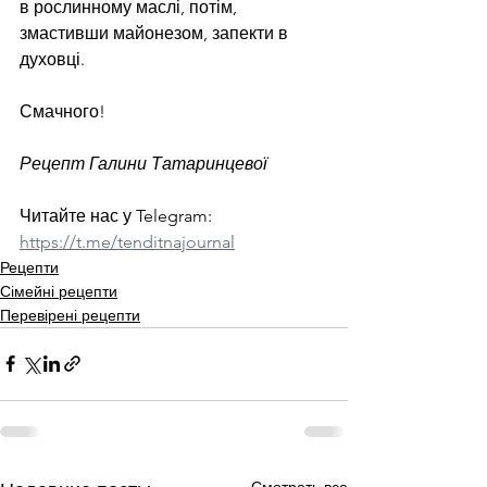
в рослинному маслі, потім, 
змастивши майонезом, запекти в 
духовці.
Смачного!
Рецепт Галини Татаринцевої
Читайте нас у Telegram: 
https://t.me/tenditnajournal
Рецепти
Сімейні рецепти
Перевірені рецепти
Смотреть все