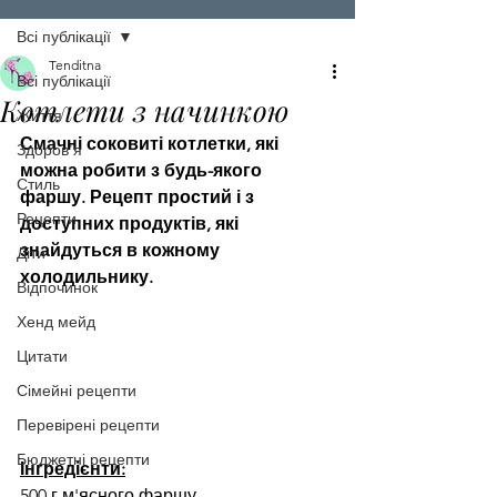
Всі публікації
Tenditna
Всі публікації
Котлети з начинкою
Життя
Смачні соковиті котлетки, які 
Здоров'я
можна робити з будь-якого 
Стиль
фаршу. Рецепт простий і з 
Рецепти
доступних продуктів, які 
знайдуться в кожному 
Діти
холодильнику.
Відпочинок
Хенд мейд
Цитати
Сімейні рецепти
Перевірені рецепти
Бюджетні рецепти
Інгредієнти:
500 г м'ясного фаршу,