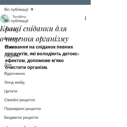
Всі публікації
Tenditna
Всі публікації
Кращі сніданки для
Життя
очищення організму
Здоров'я
Вживання на сніданок певних 
Стиль
продуктів, які володіють детокс-
Рецепти
ефектом, допоможе м'яко 
Діти
очистити організм.
Відпочинок
Хенд мейд
Цитати
Сімейні рецепти
Перевірені рецепти
Бюджетні рецепти