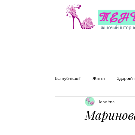
жіночий інтерн
Всі публікації
Життя
Здоров'я
Tenditna
Сімейні рецепти
Перевірені
Маринова