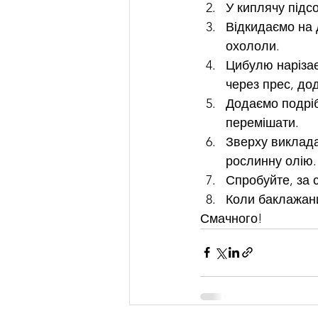
У киплячу підс
Відкидаємо на 
охололи. 
Цибулю нарізає
через прес, дод
Додаємо подріб
перемішати. 
Зверху виклада
рослинну олію.
Спробуйте, за с
Коли баклажани
Смачного!