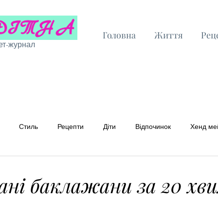
Головна
Життя
Рец
ет-журнал
Стиль
Рецепти
Діти
Відпочинок
Хенд ме
 рецепти
Бюджетні рецепти
ні баклажани за 20 хв