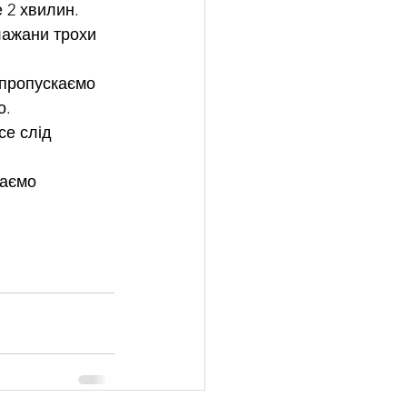
 2 хвилин. 
лажани трохи 
 пропускаємо 
. 
е слід 
аємо 