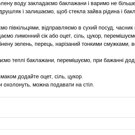
олену воду закладаємо баклажани і варимо не більше
друшляк і залишаємо, щоб стекла зайва рідина і бак
мо півкільцями, відправляємо в сухий посуд, часник
аємо лимонний сік або оцет, сіль, цукор, перемішуємо
нену зелень, перець, нарізаний тонкими смужками, вс
ємо теплі баклажани, перемішуємо, при бажанні дод
 
маком додайте оцет, сіль, цукор. 
 охолонуть, можна подавати на стіл. 