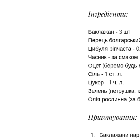
Інгредієнти:
Баклажан - 3 шт
Перець болгарський
Цибуля ріпчаста - 0
Часник - за смаком
Оцет (беремо будь-я
Сіль - 1 ст. л.
Цукор - 1 ч. л.
Зелень (петрушка, кр
Олія рослинна (за б
Приготування:
Баклажани нарі