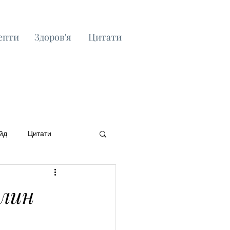
епти
Здоров'я
Цитати
йд
Цитати
илин