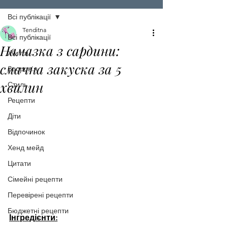
Всі публікації
Tenditna
Всі публікації
Намазка з сардини:
Життя
смачна закуска за 5
Здоров'я
хвилин
Стиль
Рецепти
Діти
Відпочинок
Хенд мейд
Цитати
Сімейні рецепти
Перевірені рецепти
Бюджетні рецепти
Інгредієнти: