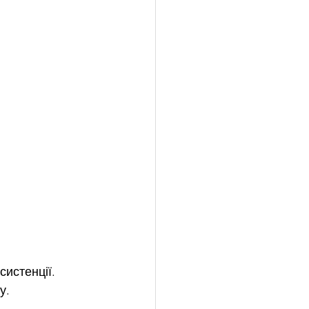
систенції. 
у. 