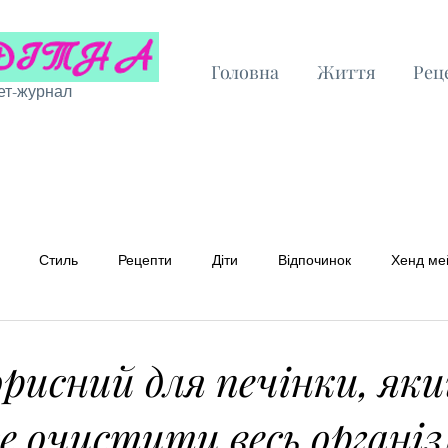
Головна
Життя
Рец
ет-журнал
Стиль
Рецепти
Діти
Відпочинок
Хенд ме
 рецепти
Бюджетні рецепти
орисний для печінки, як
 очистити весь організ