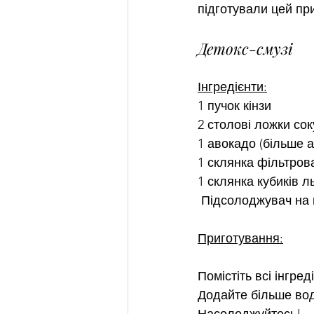
підготували цей п
Детокс-смузі
Інгредієнти:
1 пучок кінзи
2 столові ложки со
1 авокадо (більше а
1 склянка фільтров
1 склянка кубиків л
 Підсолоджувач на 
Приготування:
Помістіть всі інгре
Додайте більше вод