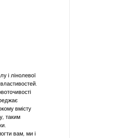
у і лінолевої 
 властивостей. 
воточивості 
ереджає 
кому вмісту 
у, таким 
и. 
гти вам, ми і 