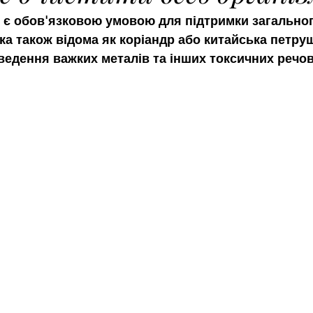
 є обов'язковою умовою для підтримки загальног
а, яка також відома як коріандр або китайська петруш
едення важких металів та інших токсичних речов