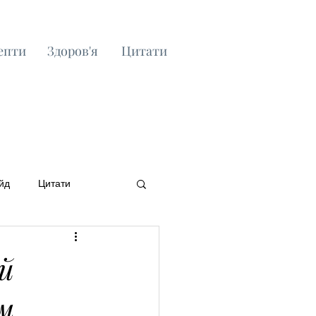
епти
Здоров'я
Цитати
йд
Цитати
ий
м