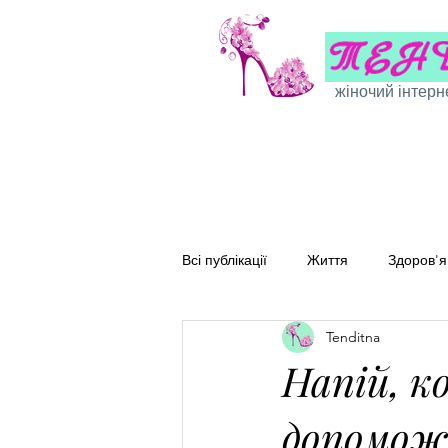
жіночий інтерн
Всі публікації
Життя
Здоров'я
Tenditna
Сімейні рецепти
Перевірені
Напій, к
допоможе