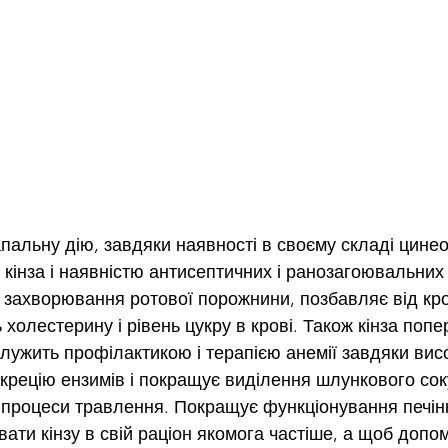
пальну дію, завдяки наявності в своєму складі цинеол
 кінза і наявністю антисептичних і ранозагоювальних
і захворювання ротової порожнини, позбавляє від кро
 холестерину і рівень цукру в крові. Також кінза поп
лужить профілактикою і терапією анемії завдяки висо
екрецію ензимів і покращує виділення шлункового сок
процеси травлення. Покращує функціонування печінк
ти кінзу в свій раціон якомога частіше, а щоб допомо