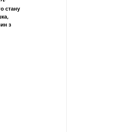
о стану 
ка, 
ин з 