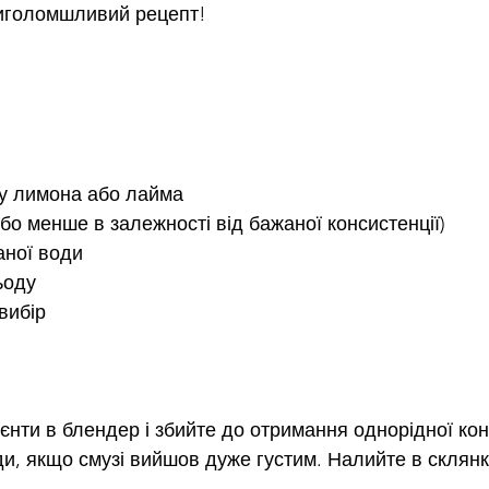
риголомшливий рецепт!
ку лимона або лайма
бо менше в залежності від бажаної консистенції)
аної води
ьоду
вибір
дієнти в блендер і збийте до отримання однорідної кон
и, якщо смузі вийшов дуже густим. Налийте в склянк