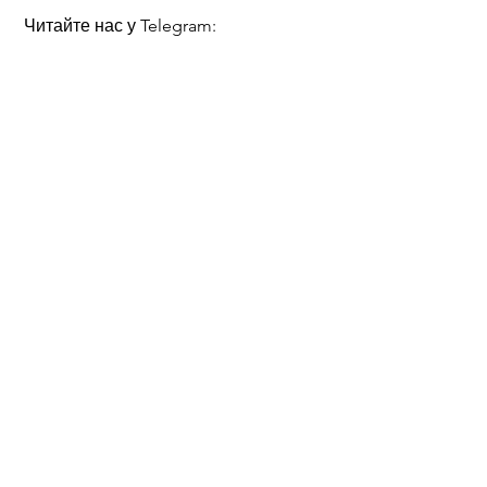
 Читайте нас у Telegram: 
https://t.me/tenditnajournal
Рецепти
Сімейні рецепти
Перевірені рецепти
Смотреть все
Недавние посты