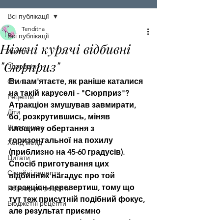
Всі публікації
Tenditna
Всі публікації
Ніжні курячі відбивні
Життя
"Сюрприз"
Здоров'я
Ви пам'ятаєте, як раніше каталися 
Стиль
на такій каруселі - "Сюрприз"? 
Рецепти
Атракціон змушував завмирати, 
Діти
бо, розкрутившись, міняв 
Відпочинок
площину обертання з 
горизонтальної на похилу 
Хенд мейд
(приблизно на 45-60 градусів). 
Цитати
Спосіб приготування цих 
Сімейні рецепти
відбивних нагадує про той 
атракціон-перевертиш, тому що 
Перевірені рецепти
тут теж присутній подібний фокус, 
Бюджетні рецепти
але результат приємно 