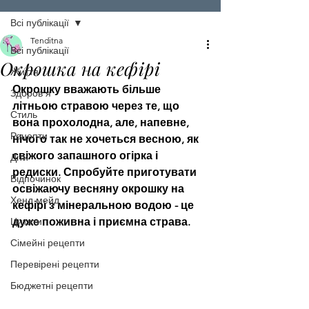
Всі публікації
Tenditna
Всі публікації
Окрошка на кефірі
Життя
Окрошку вважають більше 
Здоров'я
літньою стравою через те, що 
Стиль
вона прохолодна, але, напевне, 
Рецепти
нічого так не хочеться весною, як 
свіжого запашного огірка і 
Діти
редиски. Спробуйте приготувати 
Відпочинок
освіжаючу весняну окрошку на 
Хенд мейд
кефірі з мінеральною водою - це 
Цитати
дуже поживна і приємна страва.
Сімейні рецепти
Перевірені рецепти
Бюджетні рецепти