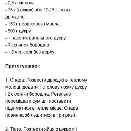
- 0,5 л молока
- 75 г (свіжих) або 10-15 г сухих 
дріжджів
- 150 г вершкового масла
- 500 г цукру
- 1 пакетик ванільного цукру
- 9 склянок борошна
- 1,5 ч.л. солі без верху
Приготування:
1. Опара: Розвести дріжджі в теплому 
молоці, додати 1 столову ложку цукру 
і 2 склянки борошна. Ретельно 
перемішати суміш і поставити 
підніматися в тепле місце. Опара 
повинна збільшитися в три рази.
2. Тісто: Розтерти яйця з цукром і 