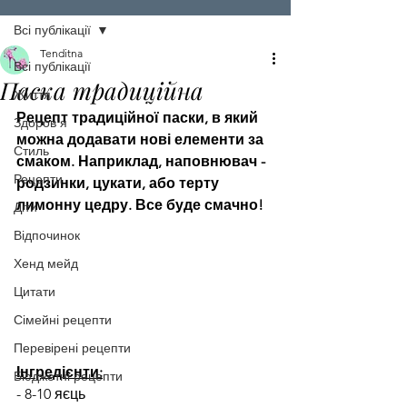
Всі публікації
Tenditna
Всі публікації
Паска традиційна
Життя
Рецепт традиційної паски, в який 
Здоров'я
можна додавати нові елементи за 
Стиль
смаком. Наприклад, наповнювач - 
Рецепти
родзинки, цукати, або терту 
лимонну цедру. Все буде смачно!
Діти
Відпочинок
Хенд мейд
Цитати
Сімейні рецепти
Перевірені рецепти
Інгредієнти:
Бюджетні рецепти
- 8-10 яєць