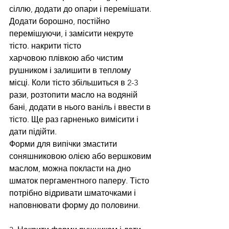
сіллю, додати до опари і перемішати. 
Додати борошно, постійно 
перемішуючи, і замісити некруте 
тісто. накрити тісто
харчовою плівкою або чистим 
рушником і залишити в теплому 
місці. Коли тісто збільшиться в 2-3 
рази, розтопити масло на водяній 
бані, додати в нього ваніль і ввести в 
тісто. Ще раз гарненько вимісити і 
дати підійти. 
Форми для випічки змастити 
соняшниковою олією або вершковим 
маслом, можна покласти на дно 
шматок пергаментного паперу. Тісто 
потрібно відривати шматочками і 
наповнювати форму до половини.