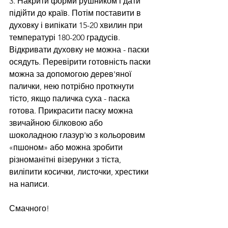
3. Накрити форми рушником і дати 
підійти до країв. Потім поставити в 
духовку і випікати 15-20 хвилин при 
температурі 180-200 градусів. 
Відкривати духовку не можна - паски 
осядуть. Перевірити готовність паски 
можна за допомогою дерев'яної 
палички, нею потрібно проткнути 
тісто, якщо паличка суха - паска 
готова. Прикрасити паску можна 
звичайною білковою або 
шоколадною глазур'ю з кольоровим 
«пшоном» або можна зробити 
різноманітні візерунки з тіста, 
виліпити косички, листочки, хрестики 
на написи.
Смачного!