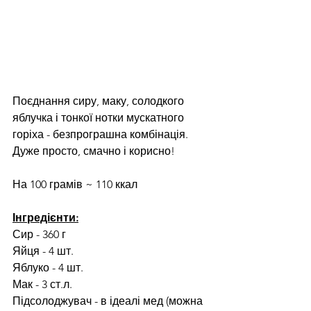
Поєднання сиру, маку, солодкого 
яблучка і тонкої нотки мускатного 
горіха - безпрограшна комбінація. 
Дуже просто, смачно і корисно!
На 100 грамів ~ 110 ккал
Інгредієнти:
Сир - 360 г
Яйця - 4 шт.
Яблуко - 4 шт.
Мак - 3 ст.л.
Підсолоджувач - в ідеалі мед (можна 