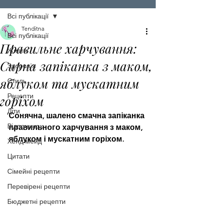
Всі публікації
Tenditna
Всі публікації
Правильне харчування:
Життя
Сирна запіканка з маком,
Здоров'я
яблуком та мускатним
Стиль
Рецепти
горіхом
Діти
Сонячна, шалено смачна запіканка 
Відпочинок
правильного харчування з маком, 
яблуком і мускатним горіхом. 
Хенд мейд
Цитати
Сімейні рецепти
Перевірені рецепти
Бюджетні рецепти