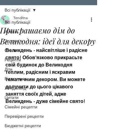
Всі публікації
Tenditna
Всі публікації
Прикрашаємо дім до
Життя
Великодня: ідеї для декору
Здоров'я
Великдень - найсвітліше і радісне 
Стиль
свято! Обов'язково прикрасьте 
Рецепти
свій будинок до Великодня 
Діти
теплим, радісним і яскравим 
Відпочинок
тематичним декором. Ви можете 
долучити до цього цікавого 
Хенд мейд
заняття своїх дітей, адже 
Цитати
Великдень - дуже сімейне свято!
Сімейні рецепти
Перевірені рецепти
Бюджетні рецепти