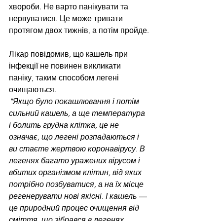
хвороби. Не варто панікувати та 
нервуватися. Це може тривати 
протягом двох тижнів, а потім пройде.
Лікар повідомив, що кашель при 
інфекції не повинен викликати 
паніку, таким способом легені 
очищаються.
"Якщо було покашлювання і потім 
сильний кашель, а ще температура 
і болить грудна клітка, це не 
означає, що легені розпадаються і 
ви стаєте жертвою коронавірусу. В 
легенях багато уражених вірусом і 
вбитих організмом клітин, від яких 
потрібно позбуватися, а на їх місце 
регенерувати нові якісні. І кашель — 
це природний процес очищення від 
сміття, що зібрався в легенях. 