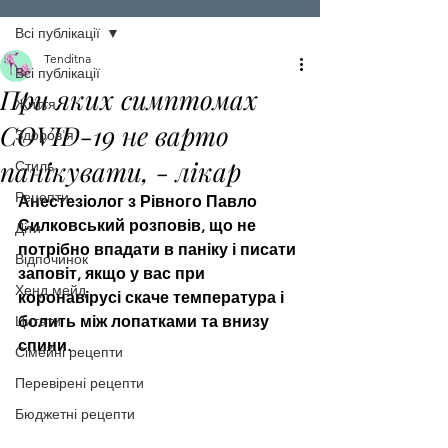
Всі публікації
Tenditna
Всі публікації
При яких симптомах
Життя
COVID-19 не варто
Здоров'я
панікувати, - лікар
Стиль
Рецепти
Анестезіолог з Рівного Павло 
Силковський розповів, що не 
Діти
потрібно впадати в паніку і писати 
Відпочинок
заповіт, якщо у вас при 
Хенд мейд
коронавірусі скаче температура і 
Цитати
болить між лопатками та внизу 
спини. 
Сімейні рецепти
Перевірені рецепти
Бюджетні рецепти