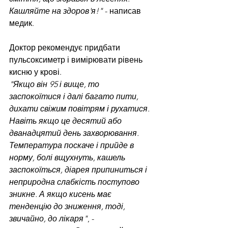
Кашляйте на здоров'я!"
 - написав 
медик.
Доктор рекомендує придбати 
пульсоксиметр і вимірювати рівень 
кисню у крові.
"Якщо він 95 і вище, то 
заспокоїтися і далі багато пити, 
дихати свіжим повітрям і рухатися. 
Навіть якщо це десятий або 
дванадцятий день захворювання. 
Температура поскаче і прийде в 
норму, болі вщухнуть, кашель 
заспокоїться, діарея припиниться і 
неприродна слабкість поступово 
зникне. А якщо кисень має 
тенденцію до зниження, тоді, 
звичайно, до лікаря"
, - 