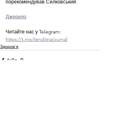
порекомендував Силковський.  
Джерело
Читайте нас у Telegram: 
https://t.me/tenditnajournal
Здоров'я
Смотреть все
Недавние посты