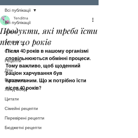
Всі публікації
Tenditna
Всі публікації
Продукти, які треба їсти
Життя
після 40 років
Здоров'я
Після 40 років в нашому організмі 
Стиль
сповільнюються обмінні процеси. 
Рецепти
Тому важливо, щоб щоденний 
Діти
раціон харчування був 
Відпочинок
правильним. Що ж потрібно їсти 
після 40 років?
Хенд мейд
Цитати
Сімейні рецепти
Перевірені рецепти
Бюджетні рецепти