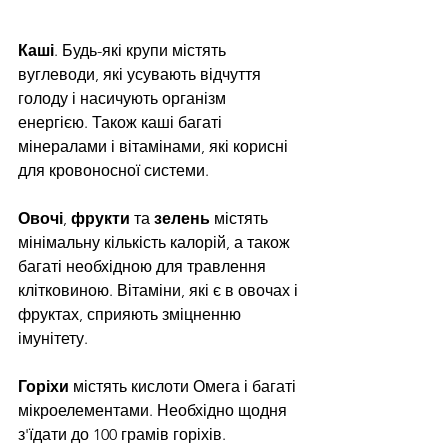
Каші
. Будь-які крупи містять 
вуглеводи, які усувають відчуття 
голоду і насичують організм 
енергією. Також каші багаті 
мінералами і вітамінами, які корисні 
для кровоносної системи.
Овочі
, 
фрукти
 та 
зелень
 містять 
мінімальну кількість калорій, а також 
багаті необхідною для травлення 
клітковиною. Вітаміни, які є в овочах і 
фруктах, сприяють зміцненню 
імунітету.
Горіхи
 містять кислоти Омега і багаті 
мікроелементами. Необхідно щодня 
з'їдати до 100 грамів горіхів. 