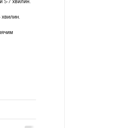
и 5-7 хвилин.
 хвилин.
рячим 