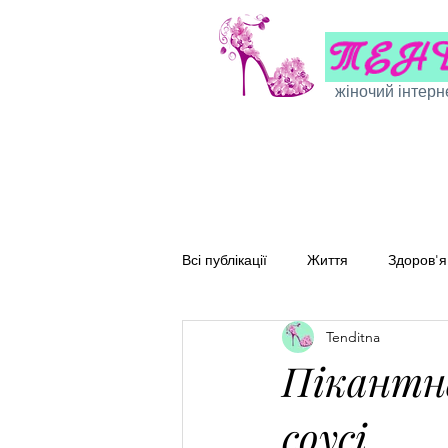
жіночий інтерн
Всі публікації
Життя
Здоров'я
Tenditna
Сімейні рецепти
Перевірені
Пікантн
соусі