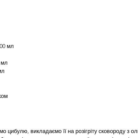
400 мл
 мл
мл
ком
мо цибулю, викладаємо її на розігріту сковороду з о