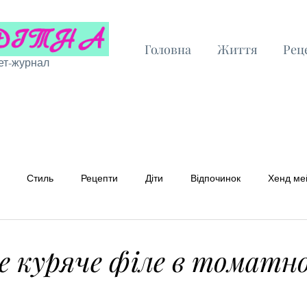
Головна
Життя
Рец
ет-журнал
Стиль
Рецепти
Діти
Відпочинок
Хенд ме
 рецепти
Бюджетні рецепти
е куряче філе в томатн