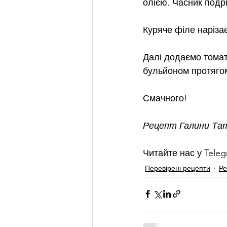
олією. Часник подр
Куряче філе наріза
Далі додаємо томат
бульйоном протягом
Смачного!
Рецепт Галини Та
Читайте нас у Teleg
Перевірені рецепти
Ре