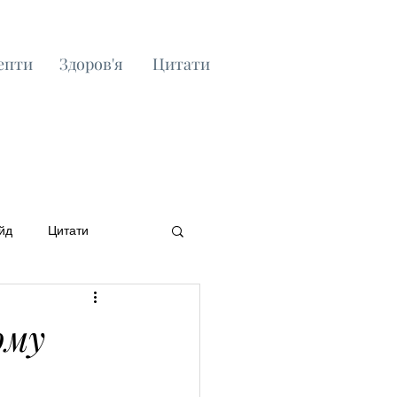
епти
Здоров'я
Цитати
йд
Цитати
ому