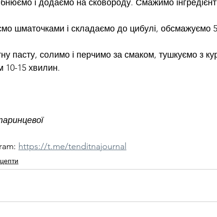
ібнюємо і додаємо на сковороду. Смажимо інгредієнт
ємо шматочками і складаємо до цибулі, обсмажуємо 5
ну пасту, солимо і перчимо за смаком, тушкуємо з ку
 10-15 хвилин.
таринцевої
ram: 
https://t.me/tenditnajournal
цепти