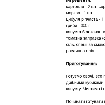
Інгредієнти:
картопля - 2 шт. се
морква - 1 шт.
цибуля ріпчаста - 1
гриби - 300 г
капуста білокачанн
томатна заправка (с
сіль, спеції за смак
рослинна олія
Приготування:
Готуємо овочі, все
дрібними кубиками,
капусту. Чистимо і 
Починати готувати м