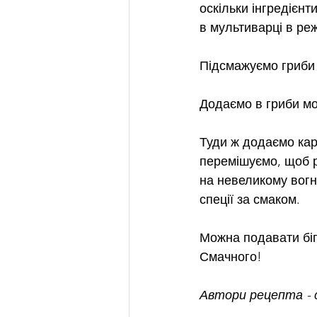
оскільки інгредієнт
в мультиварці в ре
Підсмажуємо гриби 
Додаємо в гриби мо
Туди ж додаємо кар
перемішуємо, щоб р
на невеликому вогні
спеції за смаком.
Можна подавати біг
Смачного!
Автори рецепта -