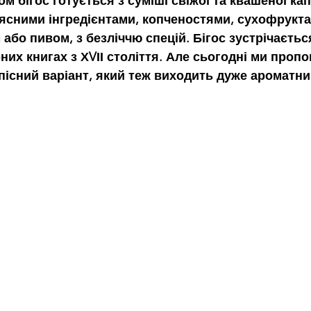
 бігос готується з суміші свіжої та квашеної капу
ясними інгредієнтами, копченостями, сухофрукта
або пивом, з безліччю спецій. Бігос зустрічаєтьс
них книгах з ХVІІ століття. Але сьогодні ми проп
пісний варіант, який теж виходить дуже ароматни