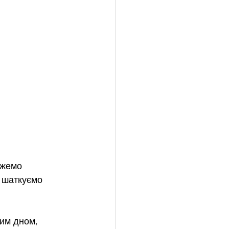
іжемо 
 шаткуємо 
тим дном, 