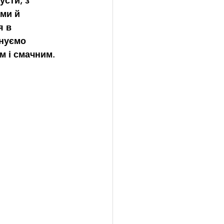
сти, з 
ми й 
я в 
онуємо 
м і смачним.