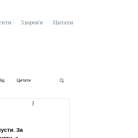
епти
Здоров'я
Цитати
йд
Цитати
усти. За 