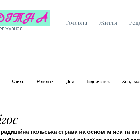
Головна
Життя
Рец
ет-журнал
Стиль
Рецепти
Діти
Відпочинок
Хенд ме
 рецепти
Бюджетні рецепти
ігос
- традиційна польська страва на основі м'яса та кап