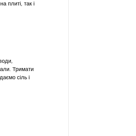
а плиті, так і 
води, 
рали. Тримати 
даємо сіль і 