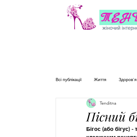
жіночий інтерн
Всі публікації
Життя
Здоров'я
Tenditna
Сімейні рецепти
Перевірені
Пісний б
Бігос (або бігус) 