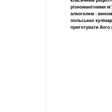
класичним рецептом
різноманітними м'
алкоголем - вином 
польських кулінар
приготувати його 