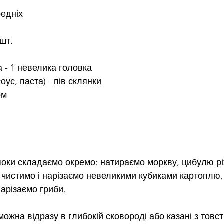
редніх
 шт.
а - 1 невелика головка
оус, паста) - пів склянки
ом
 поки складаємо окремо: натираємо моркву, цибулю р
 чистимо і нарізаємо невеликими кубиками картоплю,
нарізаємо гриби.
ожна відразу в глибокій сковороді або казані з товс