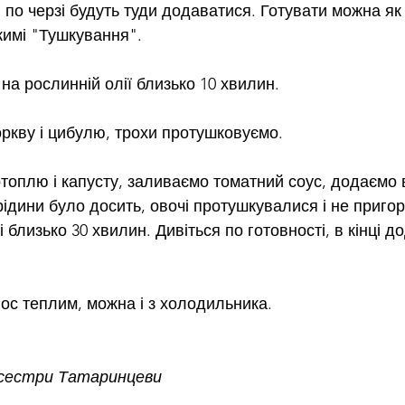
и по черзі будуть туди додаватися. Готувати можна як н
жимі "Тушкування".
на рослинній олії близько 10 хвилин.
ркву і цибулю, трохи протушковуємо.
топлю і капусту, заливаємо томатний соус, додаємо 
ідини було досить, овочі протушкувалися і не приго
 близько 30 хвилин. Дивіться по готовності, в кінці до
ос теплим, можна і з холодильника.
 сестри Татаринцеви