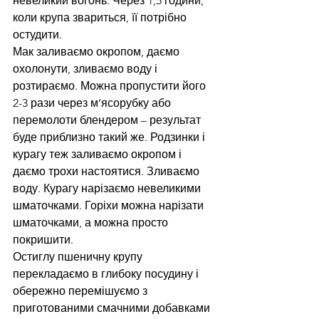
невеликий вогонь. Через 1,5 години, 
коли крупа звариться, її потрібно 
остудити.
Мак заливаємо окропом, даємо 
охолонути, зливаємо воду і 
розтираємо. Можна пропустити його 
2-3 рази через м’ясорубку або 
перемолоти блендером – результат 
буде приблизно такий же. Родзинки і 
курагу теж заливаємо окропом і 
даємо трохи настоятися. Зливаємо 
воду. Курагу нарізаємо невеликими 
шматочками. Горіхи можна нарізати 
шматочками, а можна просто 
покришити.
Остиглу пшеничну крупу 
перекладаємо в глибоку посудину і 
обережно перемішуємо з 
приготованими смачними добавками 