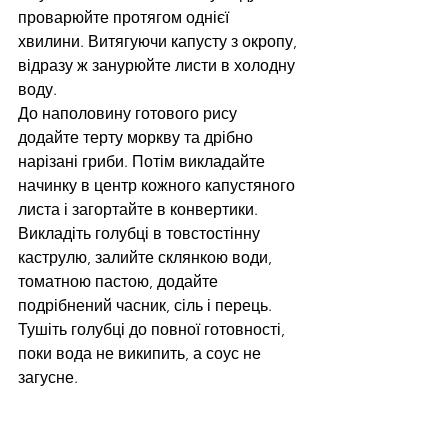
проварюйте протягом однієї 
хвилини. Витягуючи капусту з окропу, 
відразу ж занурюйте листи в холодну 
воду.
До наполовину готового рису 
додайте терту моркву та дрібно 
нарізані гриби. Потім викладайте 
начинку в центр кожного капустяного 
листа і загортайте в конвертики. 
Викладіть голубці в товстостінну 
каструлю, залийте склянкою води, 
томатною пастою, додайте 
подрібнений часник, сіль і перець. 
Тушіть голубці до повної готовності, 
поки вода не википить, а соус не 
загусне.