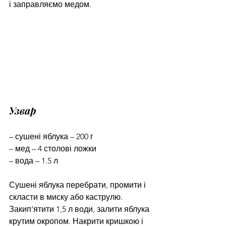
і заправляємо медом.
Узвар
– сушені яблука – 200 г
– мед – 4 столові ложки
– вода – 1.5 л
Сушені яблука перебрати, промити і 
скласти в миску або каструлю. 
Закип’ятити 1,5 л води, залити яблука 
крутим окропом. Накрити кришкою і 