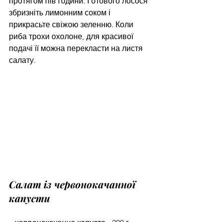
протягом пів години. Готового лосося 
збризніть лимонним соком і 
прикрасьте свіжою зеленню. Коли 
риба трохи охолоне, для красивої 
подачі її можна перекласти на листя 
салату.
Салат із червонокачанної 
капусти