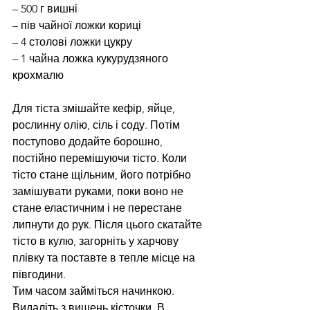
– 500 г вишні
– пів чайної ложки кориці
– 4 столові ложки цукру
– 1 чайна ложка кукурудзяного 
крохмалю
Для тіста змішайте кефір, яйце, 
рослинну олію, сіль і соду. Потім 
поступово додайте борошно, 
постійно перемішуючи тісто. Коли 
тісто стане щільним, його потрібно 
замішувати руками, поки воно не 
стане еластичним і не перестане 
липнути до рук. Після цього скатайте 
тісто в кулю, загорніть у харчову 
плівку та поставте в тепле місце на 
півгодини.
Тим часом займіться начинкою. 
Видаліть з вишень кісточки. В 