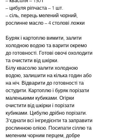
– квасоля – 150 г
– цибуля ріпчаста – 1 шт.
– сіль, перець мелений чорний, 
рослинне масло – 4 столові ложки
Буряк і картоплю вимити, залити 
холодною водою та варити окремо 
до готовності. Готові овочі охолодити 
та очистити від шкірки.
Білу квасолю залити холодною 
водою, залишити на кілька годин або 
на ніч. Відварити до готовності та 
остудити. Картоплю і буряк порізати 
маленькими кубиками. Огірки 
очистити від шкірки і порізати 
кубиками. Цибулю дрібно порізати.
З’єднати всі інгредієнти та заправити 
рослинною олією. Посипати сіллю та 
меленим чорним перцем, добре 