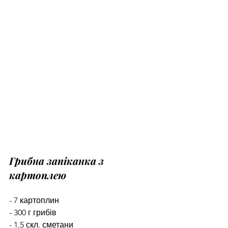
Грибна запіканка з 
картоплею
- 7 картоплин
- 300 г грибів
- 1,5 скл. сметани