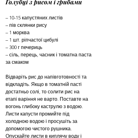
Голубці з рисом і грибами
– 10-15 капустяних листів
– пів склянки рису
– 1 морква
– 1 шт. ріпчастої цибулі
– 300 г печериць
– сіль, перець, часник і томатна паста 
за смаком
Відваріть рис до напівготовності та 
відкладіть. Якщо в томатній пасті 
достатньо солі, то солити рис на 
етапі варіння не варто. Поставте на 
вогонь глибоку каструлю з водою. 
Листи капусти промийте під 
холодною водою і просушіть за 
допомогою чистого рушника. 
Опускайте листи в киплячу воду і 