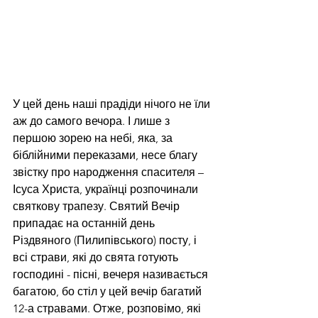
У цей день наші прадіди нічого не їли 
аж до самого вечора. І лише з 
першою зорею на небі, яка, за 
біблійними переказами, несе благу 
звістку про народження спасителя – 
Ісуса Христа, українці розпочинали 
святкову трапезу. Святий Вечір 
припадає на останній день 
Різдвяного (Пилипівського) посту, і 
всі страви, які до свята готують 
господині - пісні, вечеря називається 
багатою, бо стіл у цей вечір багатий 
12-а стравами. Отже, розповімо, які 