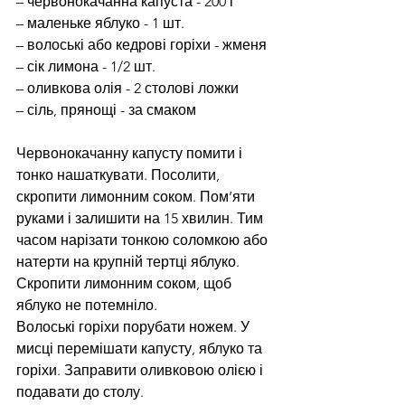
– червонокачанна капуста - 200 г
– маленьке яблуко - 1 шт.
– волоські або кедрові горіхи - жменя
– сік лимона - 1/2 шт.
– оливкова олія - 2 столові ложки
– сіль, прянощі - за смаком
Червонокачанну капусту помити і 
тонко нашаткувати. Посолити, 
скропити лимонним соком. Пом’яти 
руками і залишити на 15 хвилин. Тим 
часом нарізати тонкою соломкою або 
натерти на крупній тертці яблуко. 
Скропити лимонним соком, щоб 
яблуко не потемніло.
Волоські горіхи порубати ножем. У 
мисці перемішати капусту, яблуко та 
горіхи. Заправити оливковою олією і 
подавати до столу.