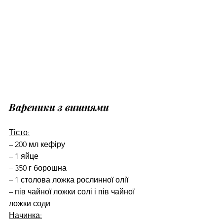
Вареники з вишнями
Тісто:
– 200 мл кефіру
– 1 яйце
– 350 г борошна
– 1 столова ложка рослинної олії
– пів чайної ложки солі і пів чайної 
ложки соди
Начинка: