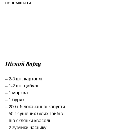
перемішати.
Пісний борщ
– 2-3 шт. картоплі
– 1-2 шт. цибулі
– 1 морква
– 1 буряк
– 200 г білокачанної капусти
– 50 г сушених білих грибів
– пів склянки квасолі
– 2 зубчики часнику