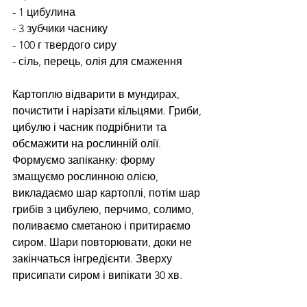
- 1 цибулина
- 3 зубчики часнику
- 100 г твердого сиру
- сіль, перець, олія для смаження
Картоплю відварити в мундирах, 
почистити і нарізати кільцями. Гриби, 
цибулю і часник подрібнити та 
обсмажити на рослинній олії. 
Формуємо запіканку: форму 
змащуємо рослинною олією, 
викладаємо шар картоплі, потім шар 
грибів з цибулею, перчимо, солимо, 
поливаємо сметаною і притираємо 
сиром. Шари повторювати, доки не 
закінчаться інгредієнти. Зверху 
присипати сиром і випікати 30 хв.