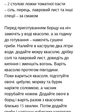
– 2 столові ложки томатної пасти
– сіль, перець, лавровий лист та інші 
спеції – за смаком
Перед приготуванням борщу на ніч 
замочіть у воді квасолю, а за годину 
до готування – намочіть сушені 
гриби. Налийте в каструлю два літри 
води, додайте мокру квасолю, дрібку 
солі та лавровий лист, доведіть до 
кипіння і зменшіть вогонь. Варіть 
квасолю протягом півгодини.
Поки вариться квасоля, підготуйте 
овочі: цибулю, моркву та буряк 
наріжте соломкою, а часник 
порубайте ножем. Додайте овочі в 
борщ і варіть разом з квасолею 
близько 15 хвилин. Потім додайте 
гриби і нарізану кубиками картоплю. 