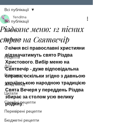
Всі публікації
Tenditna
Всі публікації
Різдвяне меню: 12 пісних
Життя
страв на Святвечір
Здоров'я
7 січня всі православні християни 
Стиль
відзначатимуть свято Різдва 
Рецепти
Христового. Вибір меню на 
Діти
Святвечір - дуже відповідальна 
Відпочинок
справа, оскільки згідно з давньою 
українською народною традицією 
Хенд мейд
Свята Вечеря у переддень Різдва 
Цитати
збирає за столом усю велику 
Сімейні рецепти
родину.
Перевірені рецепти
Бюджетні рецепти