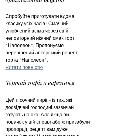
Спробуйте приготувати вдома 
класику усіх часів! Смачний, 
улюблений всіма через свій 
неповторний ніжний смак торт 
"Наполеон". Пропонуємо 
перевірений авторський рецепт 
торта "Наполеон".
Читати повністю
Тертий пиріг з варенням
Цей пісочний пиріг - із тих, які 
досвідчені господині зазвичай 
готують на око. Але якщо ви — 
новачок у цій справі або ж призабули 
пропорції, рецепт вам дуже 