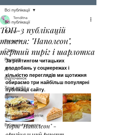
Всі публікації
Tenditna
Всі публікації
ТОП-3 публікацій
Життя
тижня: "Наполеон",
Здоров'я
тертий пиріг і шарлотка
Стиль
Рецепти
За рейтингом читацьких 
вподобань у соцмережах і 
Діти
кількістю переглядів ми щотижня 
Відпочинок
обираємо три найбільш популярні 
Хенд мейд
публікації сайту.
Цитати
Сімейні рецепти
Перевірені рецепти
Торт "Наполеон" - 
Бюджетні рецепти
оригінальний рецепт