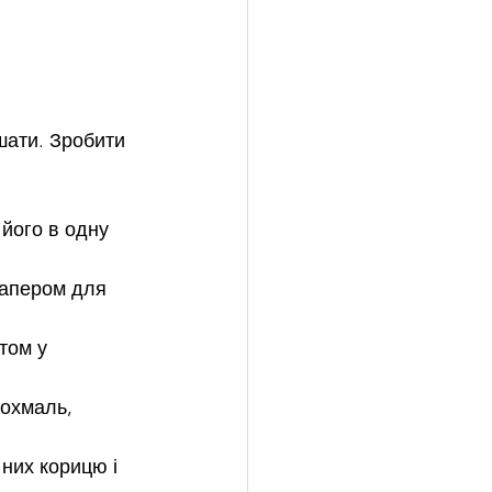
шати. Зробити 
 його в одну 
папером для 
том у 
рохмаль, 
них корицю і 