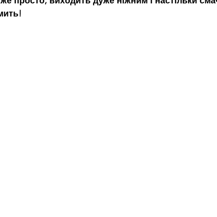
уже просто, виходить дуже ніжним і настільки сма
мить! 