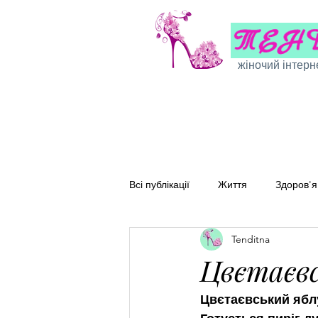
жіночий інтерн
Всі публікації
Життя
Здоров'я
Tenditna
Сімейні рецепти
Перевірені
Цвєтаєвс
Цвєтаєвський яблу