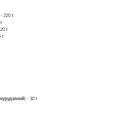
 220 г
 г
20 г
 г
урудзяний) - 30 г