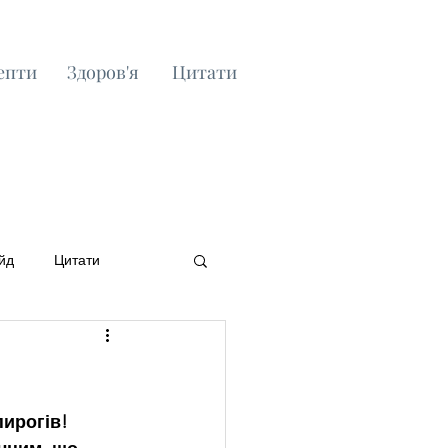
епти
Здоров'я
Цитати
йд
Цитати
ирогів! 