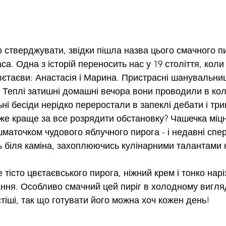
 стверджувати, звідки пішла назва цього смачного пи
а. Одна з історій переносить нас у 19 століття, коли
єтаєви: Анастасія і Марина. Пристрасні шанувальниці
и. Теплі затишні домашні вечора вони проводили в кол
ьні бесіди нерідко переростали в запеклі дебати і три
же краще за все розрядити обстановку? Чашечка міцн
шматочком чудового яблучного пирога - і недавні спе
ь біля каміна, захоплюючись кулінарними талантами 
 тісто цвєтаєвського пирога, ніжний крем і тонко наріз
ння. Особливо смачний цей пиріг в холодному вигляді
тіші, так що готувати його можна хоч кожен день!