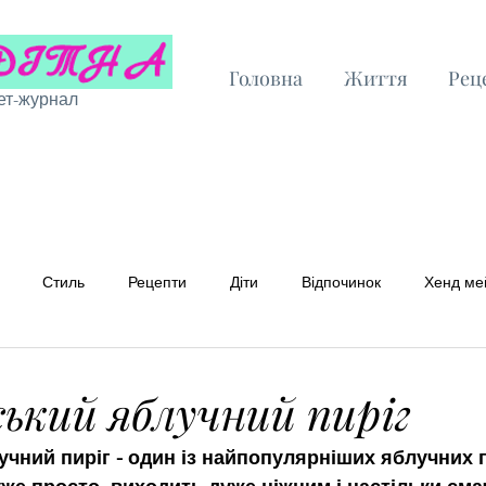
Головна
Життя
Рец
ет-журнал
Стиль
Рецепти
Діти
Відпочинок
Хенд ме
 рецепти
Бюджетні рецепти
ький яблучний пиріг
чний пиріг - один із найпопулярніших яблучних п