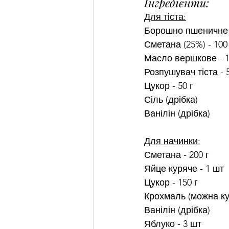
Інгредієнти:
Для тіста:
Борошно пшеничне -
Сметана (25%) - 100
Масло вершкове - 1
Розпушувач тіста - 5
Цукор - 50 г
Сіль (дрібка)
Ванілін (дрібка)
Для начинки:
Сметана - 200 г
Яйце куряче - 1 шт
Цукор - 150 г
Крохмаль (можна кук
Ванілін (дрібка)
Яблуко - 3 шт