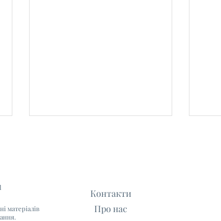
l
Контакти
Про нас
ні матеріалів
Болгарський насипний
ТОП-
лання.