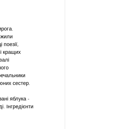
рога. 
 жили 
 поезії, 
і кращих 
валі 
ого 
речальники 
юних сестер.
ані яблука - 
. Інгредієнти 