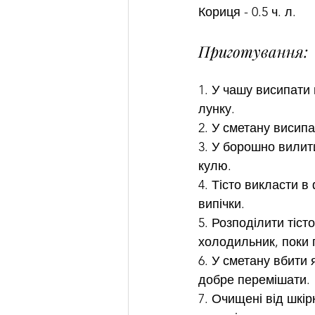
Кориця - 0.5 ч. л.
Приготування:
1. У чашу висипати 
лунку.
2. У сметану висипа
3. У борошно вилити
кулю.
4. Тісто викласти 
випічки.
5. Розподілити тіст
холодильник, поки 
6. У сметану вбити 
добре перемішати.
7. Очищені від шкір