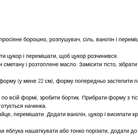
просіяне борошно, розпушувач, сіль, ванілін і перемі
ти цукор і перемішати, щоб цукор розчинився.
 сметану і розтоплене масло. Замісити тісто, зібрати
в форму (у мене 22 см), форму попередньо застелити 
о по всій формі, зробити бортик. Прибрати форму з тіс
готується начинка.
яйце, перемішати. Додати ванілін, цукор і висипати к
ки яблука нашаткувати або тонко порізати, додати до 