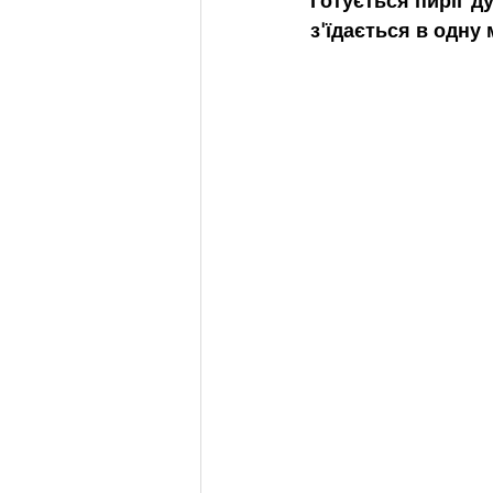
Готується пиріг д
з'їдається в одну 