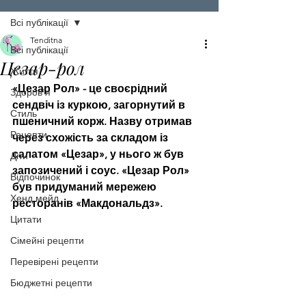
Всі публікації
Tenditna
Всі публікації
Цезар-рол
Життя
«Цезар Рол» - це своєрідний 
Здоров'я
сендвіч із куркою, загорнутий в 
Стиль
пшеничний корж. Назву отримав 
Рецепти
через схожість за складом із 
салатом «Цезар», у нього ж був 
Діти
запозичений і соус. «Цезар Рол» 
Відпочинок
був придуманий мережею 
Хенд мейд
ресторанів «Макдональдз».
Цитати
Сімейні рецепти
Перевірені рецепти
Бюджетні рецепти