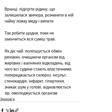
Вранці: підігріти рідину, що 
залишилася звечора, розчинити в ній 
чайну ложку меду і випити.
Так робити щодня, поки не 
закінчиться вся суміш трав.
Як діє чай: поліпшується обмін 
речовин, очищаючи організм від 
жирових і вапняних відкладень, від 
чого всі судини стають еластичними, 
попереджається склероз, інсульт, 
стенокардія, інфаркт, гіпертонія, 
зникає шум у голові, відновлюється 
зір, омолоджується організм.
Здоров'я