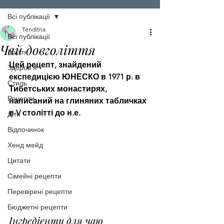
Всі публікації
Tenditna
Всі публікації
Чай довголіття
Життя
Цей рецепт, знайдений 
Здоров'я
експедицією ЮНЕСКО в 1971 р. в 
Стиль
Тибетських монастирях, 
Рецепти
написаний на глиняних табличках 
в V столітті до н.е.
Діти
Відпочинок
Хенд мейд
Цитати
Сімейні рецепти
Перевірені рецепти
Бюджетні рецепти
Інгредієнти для чаю 