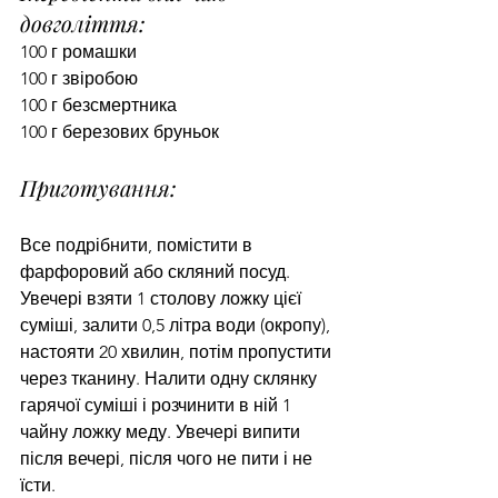
довголіття:
100 г ромашки
100 г звіробою
100 г безсмертника
100 г березових бруньок
Приготування:
Все подрібнити, помістити в 
фарфоровий або скляний посуд. 
Увечері взяти 1 столову ложку цієї 
суміші, залити 0,5 літра води (окропу), 
настояти 20 хвилин, потім пропустити 
через тканину. Налити одну склянку 
гарячої суміші і розчинити в ній 1 
чайну ложку меду. Увечері випити 
після вечері, після чого не пити і не 
їсти.