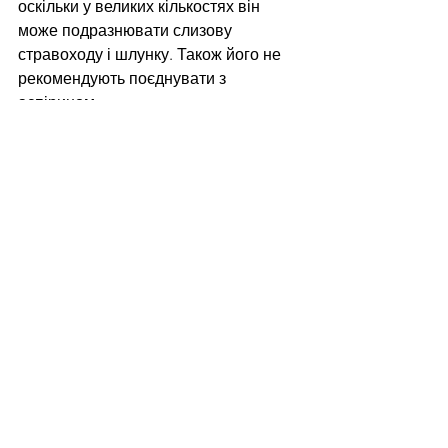
оскільки у великих кількостях він 
може подразнювати слизову 
стравоходу і шлунку. Також його не 
рекомендують поєднувати з 
аспірином.
Читайте нас у Telegram: 
https://t.me/tenditnajournal
Здоров'я
Смотреть все
Недавние посты