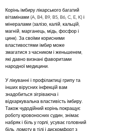
Корінь імбиру лікарського багатий 
вітамінами (A, B4, B9, B5, B6, C, E, K) і 
мінералами (залізо, калій, кальцій, 
магній, марганець, мідь, фосфор і 
цинк). За своїми корисними 
властивостями імбир може 
змагатися з часником і женьшенем, 
які давно визнані фаворитами 
народної медицини.
У лікуванні і профілактиці грипу та 
інших вірусних інфекцій вам 
знадобиться зігріваюча і 
відхаркувальна властивість імбиру. 
Також чудодійний корінь покращує 
роботу кровоносних судин, знімає 
набряк і біль у горлі, усуває головний 
біль, ломоту в тілі і дискомфорт з 