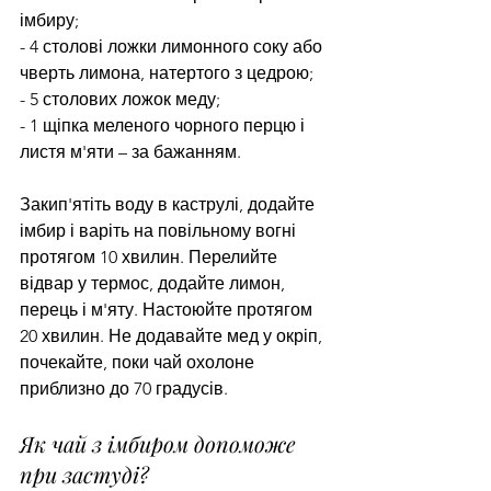
імбиру;
- 4 столові ложки лимонного соку або 
чверть лимона, натертого з цедрою;
- 5 столових ложок меду;
- 1 щіпка меленого чорного перцю і 
листя м'яти – за бажанням.
Закип'ятіть воду в каструлі, додайте 
імбир і варіть на повільному вогні 
протягом 10 хвилин. Перелийте 
відвар у термос, додайте лимон, 
перець і м'яту. Настоюйте протягом 
20 хвилин. Не додавайте мед у окріп, 
почекайте, поки чай охолоне 
приблизно до 70 градусів.
Як чай з імбиром допоможе 
при застуді?