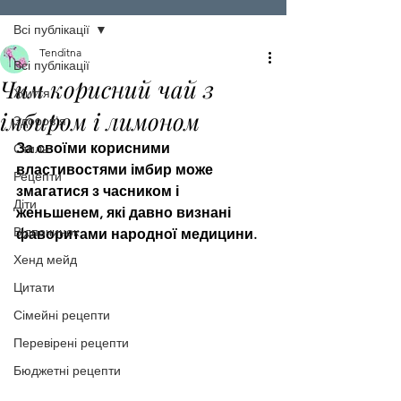
Всі публікації
Tenditna
Всі публікації
Чим корисний чай з
Життя
імбиром і лимоном
Здоров'я
За своїми корисними 
Стиль
властивостями імбир може 
Рецепти
змагатися з часником і 
Діти
женьшенем, які давно визнані 
Відпочинок
фаворитами народної медицини.
Хенд мейд
Цитати
Сімейні рецепти
Перевірені рецепти
Бюджетні рецепти