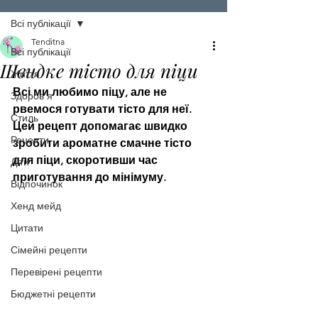
Всі публікації
Tenditna
Всі публікації
Швидке тісто для піци
Життя
Всі ми любимо піцу, але не 
Здоров'я
рвемося готувати тісто для неї. 
Стиль
Цей рецепт допомагає швидко 
Рецепти
зробити ароматне смачне тісто 
для піци, скоротивши час 
Діти
приготування до мінімуму.
Відпочинок
Хенд мейд
Цитати
Сімейні рецепти
Перевірені рецепти
Бюджетні рецепти