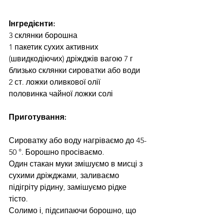
Інгредієнти:
3 склянки борошна
1 пакетик сухих активних 
(швидкодіючих) дріжджів вагою 7 г
близько склянки сироватки або води
2 ст. ложки оливкової олії
половинка чайної ложки солі
Приготування:
Сироватку або воду нагріваємо до 45-
50 °. Борошно просіваємо.
Один стакан муки змішуємо в мисці з 
сухими дріжджами, заливаємо 
підігріту рідину, замішуємо рідке 
тісто.
Солимо і, підсипаючи борошно, що 