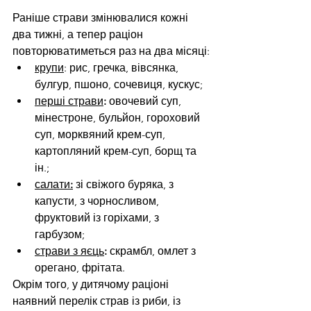
Раніше страви змінювалися кожні 
два тижні, а тепер раціон 
повторюватиметься раз на два місяці:
крупи
: рис, гречка, вівсянка, 
булгур, пшоно, сочевиця, кускус;
перші страви
:
 овочевий суп, 
мінестроне, бульйон, гороховий 
суп, морквяний крем-суп, 
картопляний крем-суп, борщ та 
ін.;
салати
:
 зі свіжого буряка, з 
капусти, з чорносливом, 
фруктовий із горіхами, з 
гарбузом;
страви з яєць
:
 скрамбл, омлет з 
орегано, фрітата.
Окрім того, у дитячому раціоні 
наявний перелік страв із риби, із 