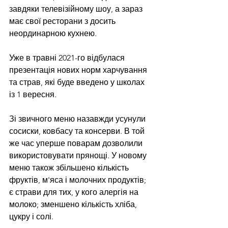
завдяки телевізійному шоу, а зараз 
має свої ресторани з досить 
неординарною кухнею.
Уже в травні 2021-го відбулася 
презентація нових норм харчування 
та страв, які буде введено у школах 
із 1 вересня. 
Зі звичного меню назавжди усунули 
сосиски, ковбасу та консерви.
В той 
же час уперше поварам дозволили 
використовувати прянощі. 
У новому 
меню також збільшено кількість 
фруктів, м'яса і молочних продуктів; 
є страви для тих, у кого алергія на 
молоко; зменшено кількість хліба, 
цукру і солі.