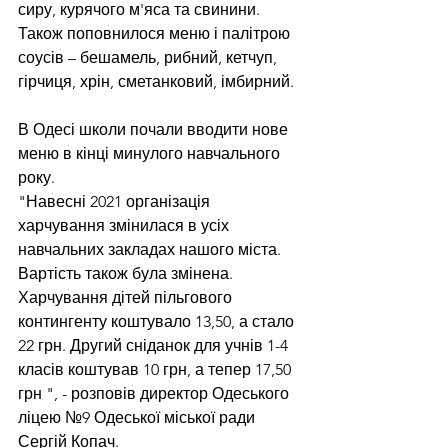
сиру, курячого м'яса та свинини. 
Також поповнилося меню і палітрою 
соусів – бешамель, рибний, кетчуп, 
гірчиця, хрін, сметанковий, імбирний.
В Одесі школи почали вводити нове 
меню в кінці минулого навчального 
року.
"Навесні 2021 організація 
харчування змінилася в усіх 
навчальних закладах нашого міста. 
Вартість також була змінена. 
Харчування дітей пільгового 
контингенту коштувало 13,50, а стало 
22 грн. Другий сніданок для учнів 1-4 
класів коштував 10 грн, а тепер 17,50 
грн ", - розповів директор Одеського 
ліцею №9 Одеської міської ради 
Сергій Копач.