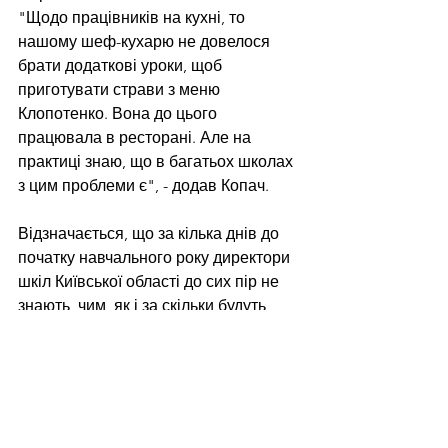
"Щодо працівників на кухні, то 
нашому шеф-кухарю не довелося 
брати додаткові уроки, щоб 
приготувати страви з меню 
Клопотенко. Вона до цього 
працювала в ресторані. Але на 
практиці знаю, що в багатьох школах 
з цим проблеми є", - додав Копач.
Відзначається, що за кілька днів до 
початку навчального року директори 
шкіл Київської області до сих пір не 
знають, чим, як і за скільки будуть 
годувати школярів.
Читайте нас у Telegram: 
https://t.me/tenditnajournal