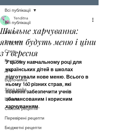
Всі публікації
Tenditna
Всі публікації
Шкільне харчування:
Життя
якими будуть меню і ціни
Здоров'я
з 1 вересня
Стиль
Рецепти
У цьому навчальному році для 
українських дітей в школах 
Діти
підготували нове меню.
 Всього в 
Відпочинок
ньому 160 різних страв, які 
Хенд мейд
повинні забезпечити учнів 
Цитати
збалансованим і корисним 
харчуванням. 
Сімейні рецепти
Перевірені рецепти
Бюджетні рецепти