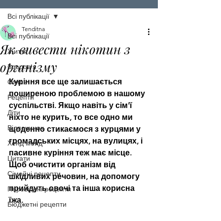
Всі публікації
Tenditna
Всі публікації
Як вивести нікотин з
Життя
організму
Здоров'я
Куріння все ще залишається 
Стиль
поширеною проблемою в нашому 
Рецепти
суспільстві. Якщо навіть у сім'ї 
Діти
ніхто не курить, то все одно ми 
Відпочинок
щоденно стикаємося з курцями у 
громадських місцях, на вулицях, і 
Хенд мейд
пасивне куріння теж має місце. 
Цитати
Щоб очистити організм від 
Сімейні рецепти
шкідливих речовин, на допомогу 
прийдуть овочі та інша корисна 
Перевірені рецепти
їжа.
Бюджетні рецепти