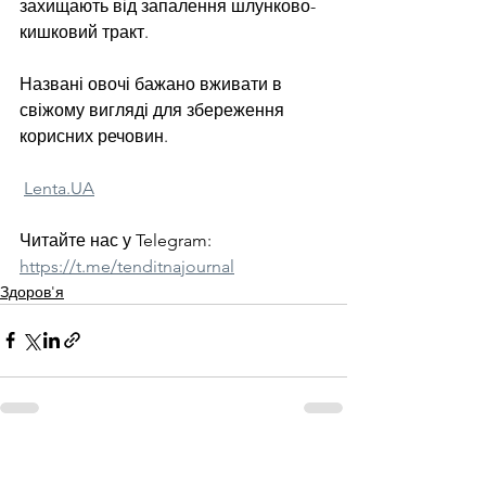
захищають від запалення шлунково-
кишковий тракт. 
Названі овочі бажано вживати в 
свіжому вигляді для збереження 
корисних речовин.
Lenta.UA
Читайте нас у Telegram: 
https://t.me/tenditnajournal
Здоров'я
Смотреть все
Недавние посты