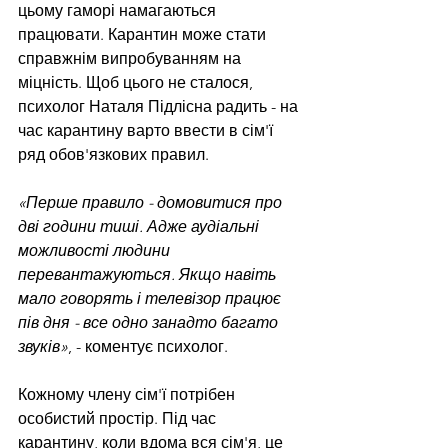
цьому гаморі намагаються 
працювати. Карантин може стати 
справжнім випробуванням на 
міцність. Щоб цього не сталося, 
психолог Наталя Підлісна радить - на 
час карантину варто ввести в сім'ї 
ряд обов'язкових правил. 
«Перше правило - домовитися про 
дві години тиші. Адже аудіальні 
можливості людини 
перевантажуються. Якщо навіть 
мало говорять і телевізор працює 
пів дня - все одно занадто багато 
звуків»
, - коментує психолог.
Кожному члену сім'ї потрібен 
особистий простір. Під час 
карантину, коли вдома вся сім'я, це 