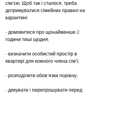
сім'єю. Щоб так і сталося, треба 
дотримуватися сімейних правил на 
карантині:
- домовитися про щонайменше 2 
години тиші щодня;
- визначити особистий простір в 
квартирі для кожного члена сім'ї;
- розподілити обов'язки порівну;
- дякувати і перепрошувати перед 
рідними.
Джерело
Читайте нас у Telegram: 
https://t.me/tenditnajournal