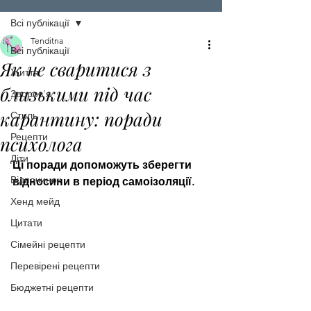
Всі публікації
Tenditna
Всі публікації
Як не сваритися з
Життя
близькими під час
Здоров'я
карантину: поради
Стиль
Рецепти
психолога
Діти
Ці поради допоможуть зберегти 
Відпочинок
відносини в період самоізоляції.
Хенд мейд
Цитати
Сімейні рецепти
Перевірені рецепти
Бюджетні рецепти