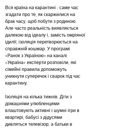
Вся країна на карантині - саме час 
згадати про те, як скаржилися на 
брак часу, щоб побути з родиною. 
Але часто реальність виявляється 
далекою від ідеалу і, замість омріяної 
ідилії, ізоляція перетворюється на 
справжній кошмар. У програмі 
«Ранок з Україною» на каналі 
«Україна» експерти розповіли, які 
сімейні правила допоможуть 
уникнути суперечок і сварок під час 
карантину.
Ізоляція на кілька тижнів. Діти з 
домашніми улюбленцями 
влаштовують активні і шумні ігри в 
квартирі, бабусі з дідусями 
дивляться телевізор, а батьки в 