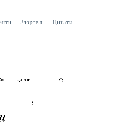
епти
Здоров'я
Цитати
йд
Цитати
и