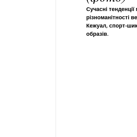
Сучасні тенденції 
різноманітності в
Кежуал, спорт-шик 
образів.