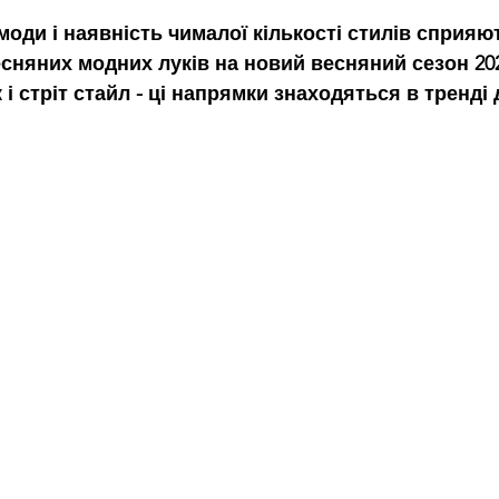
моди і наявність чималої кількості стилів сприяю
есняних модних луків на новий весняний сезон 202
і стріт стайл - ці напрямки знаходяться в тренді