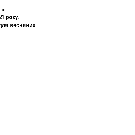
ть 
1 року. 
 для весняних 