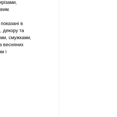
ирізами, 
овим.
показані в 
, декору та 
ами, смужками, 
а весняних 
и і 