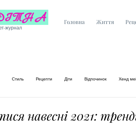
Головна
Життя
Рец
ет-журнал
Стиль
Рецепти
Діти
Відпочинок
Хенд ме
 рецепти
Бюджетні рецепти
тися навесні 2021: тренд