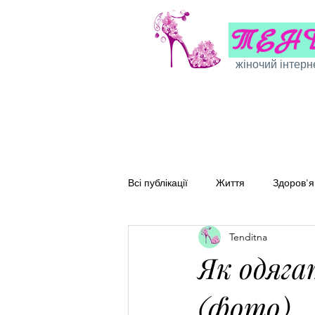
жіночий інтерн
Всі публікації
Життя
Здоров'я
Tenditna
Сімейні рецепти
Перевірені
Як одяга
(фото)