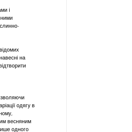
ми і 
яними 
ослинно-
відомих 
навесні на 
відтворити 
озволяючи 
ріації одягу в 
ному, 
ним весняним 
лише одного 