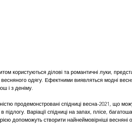
том користуються ділові та романтичні луки, предст
весняного одягу. Ефектними виявляться модні весня
ш і з деніму.
ністю продемонстровані спідниці весна-2021, що можу
 в підлогу. Варіації спідниці на запах, плісе, багатоша
рією допоможуть створити найнеймовірніші весняні о