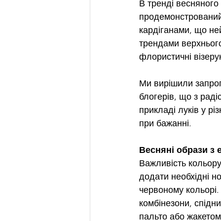
В тренді весняного
продемонстрований 
кардіганами, що не
трендами верхнього 
флористичні візерун
Ми вирішили запроп
блогерів, що з раді
прикладі луків у рі
при бажанні.
Весняні образи з
Важливість кольору
додати необхідні но
червоному кольорі. 
комбінезони, спідн
пальто або жакетом