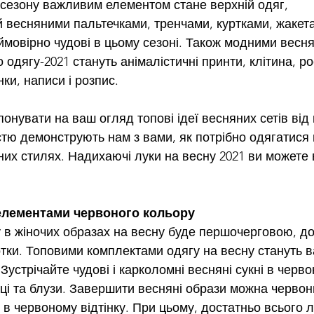
 сезону важливим елементом стане верхній одяг, 
весняними пальтечками, тренчами, куртками, жакета
ймовірно чудові в цьому сезоні. Також модними весн
одягу-2021 стануть анімалістичні принти, клітина, р
ки, написи і розпис.
онувати на ваш огляд топові ідеї весняних сетів від 
стю демонструють нам з вами, як потрібно одягатися 
зних стилях. Надихаючі луки на весну 2021 ви можете 
 елементами червоного кольору
 в жіночих образах на весну буде першочерговою, д
тки. Топовими комплектами одягу на весну стануть ва
Зустрічайте чудові і карколомні весняні сукні в черво
иці та блузи. Завершити весняні образи можна черво
 в червоному відтінку. При цьому, достатньо всього 