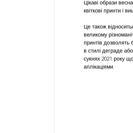
Цікаві образи весна
квіткові принти і 
Це також відноситьс
великому різноманіт
принтів дозволять б
в стилі деграде або
сукнях 2021 року що
аплікаціями.