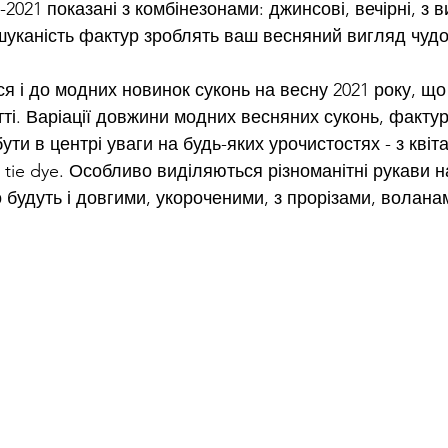
-2021 показані з комбінезонами: джинсові, вечірні, з в
вишуканість фактур зроблять ваш весняний вигляд чуд
я і до модних новинок суконь на весну 2021 року, що 
ті. Варіації довжини модних весняних суконь, фактур
ути в центрі уваги на будь-яких урочистостях - з квіт
 tie dye. Особливо виділяються різноманітні рукави н
 будуть і довгими, укороченими, з прорізами, воланам