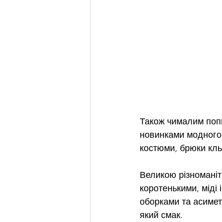
Також чималим попи
новинками модного 
костюми, брюки кльо
Великою різноманіт
коротенькими, міді і
оборками та асимет
який смак.