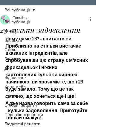
Всі публікації
Tenditna
Всі публікації
23 кульки задоволення
Життя
Чому саме 23? - спитаєте ви. 
Здоров'я
Приблизно на стільки вистачає 
Стиль
вказаних інгредієнтів, але 
Рецепти
спробувавши цю страву з м'ясних 
фрикадельок і ніжних 
Діти
картопляних кульок з сирною 
Відпочинок
начинкою, ви зрозумієте, що і 23 
Хенд мейд
буде замало. Тому що це так 
Цитати
смачно, що хочеться ще і ще! 
Адже назва говорить сама за себе 
Сімейні рецепти
- кульки задоволення. Приготуйте 
Перевірені рецепти
і нехай смакує!   
Бюджетні рецепти