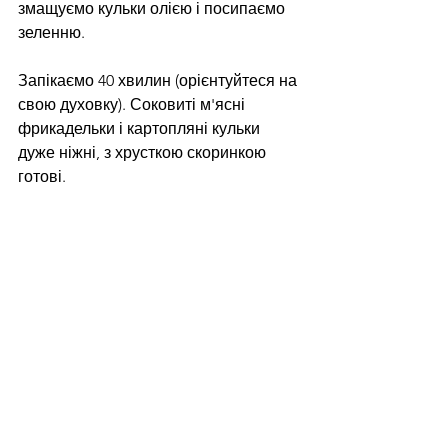
змащуємо кульки олією і посипаємо 
зеленню.
Запікаємо 40 хвилин (орієнтуйтеся на 
свою духовку). Соковиті м'ясні 
фрикадельки і картопляні кульки 
дуже ніжні, з хрусткою скоринкою 
готові.
Смачного!