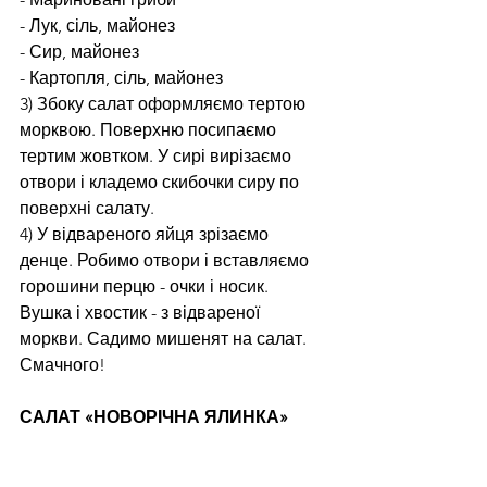
- Лук, сіль, майонез
- Сир, майонез
- Картопля, сіль, майонез
3) Збоку салат оформляємо тертою 
морквою. Поверхню посипаємо 
тертим жовтком. У сирі вирізаємо 
отвори і кладемо скибочки сиру по 
поверхні салату.
4) У відвареного яйця зрізаємо 
денце. Робимо отвори і вставляємо 
горошини перцю - очки і носик. 
Вушка і хвостик - з відвареної 
моркви. Садимо мишенят на салат.
Смачного!
САЛАТ «НОВОРІЧНА ЯЛИНКА»