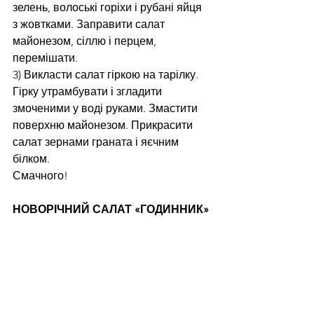
зелень, волоські горіхи і рубані яйця 
з жовтками. Заправити салат 
майонезом, сіллю і перцем, 
перемішати.
3) Викласти салат гіркою на тарілку. 
Гірку утрамбувати і згладити 
змоченими у воді руками. Змастити 
поверхню майонезом. Прикрасити 
салат зернами граната і яєчним 
білком.
Смачного!
НОВОРІЧНИЙ САЛАТ «ГОДИННИК»