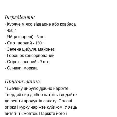
Інгредієнти:
- Куряче м'ясо відварне або ковбаса 
- 450 г
- Яйця (варені) - 3 шт.
- Сир твердий - 150 г
- Зелена цибуля, майонез
- Горошок консервований
- Огірок солоний - 3 шт.
- Оливки, морква
Приготування:
1) Зелену цибулю дрібно наріжте. 
Твердий сир дрібно натріть і додайте 
до решти продуктів салату. Солоні 
огірки і курку наріжте кубиком. У яєць 
витягніть жовток. Наріжте його і 