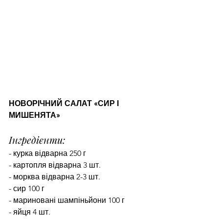
НОВОРІЧНИЙ САЛАТ «СИР І 
МИШЕНЯТА»
Інгредієнти:
- курка відварна 250 г
- картопля відварна 3 шт.
- морква відварна 2-3 шт.
- сир 100 г
- мариновані шампіньйони 100 г
- яйця 4 шт.