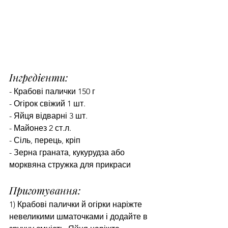
Інгредієнти:
- Крабові палички 150 г
- Огірок свіжий 1 шт.
- Яйця відварні 3 шт.
- Майонез 2 ст.л.
- Сіль, перець, кріп
- Зерна граната, кукурудза або 
морквяна стружка для прикраси
Приготування:
1) Крабові палички й огірки наріжте 
невеликими шматочками і додайте в 