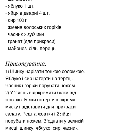
- яблуко 1 шт.
- яйця відварні 4 шт.
- сир 100 г
- жменя волоських горіхів
- часник 2 зубчики
- гранат (для прикраси)
- майонез, сіль, перець
Приготування:
1) Шинку нарізати тонкою соломкою. 
Яблуко і сир натерти на тертці. 
Часник і горіхи порубати ножем.
2) У 2 яєць відокремити білки від 
жовтків. Білки потерти в окрему 
миску і відставити для прикраси 
салату. Решта жовтки і 2 яйця 
порубати ножем. З'єднати у великій 
мисці: шинку, яблуко, сир, часник, 