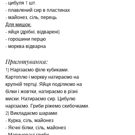
- цибуля 1 шт.
- плавлений сир в пластинах
- майонез, сіль, перець
Для мишок:
- яйця (дрібні, відварені)
- горошини перцю
- морква відварна
Приготування:
1) Нарізаємо філе кубиками. 
Картоплю і моркву натираємо на 
крупній тертці. Яйця поділяємо на 
білки і жовтки, натираємо в різні 
миски. Натираємо сир. Цибулю 
нарізаємо. Гриби ріжемо скибочками.
2) Викладаємо шарами:
- Курка, сіль, майонез
- Яєчні білки, сіль, майонез
- Мариновані гриби