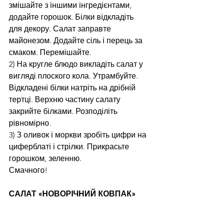
змішайте з іншими інгредієнтами, 
додайте горошок. Білки відкладіть 
для декору. Салат заправте 
майонезом. Додайте сіль і перець за 
смаком. Перемішайте.
2) На кругле блюдо викладіть салат у 
вигляді плоского кола. Утрамбуйте. 
Відкладені білки натріть на дрібній 
тертці. Верхню частину салату 
закрийте білками. Розподіліть 
рівномірно.
3) З оливок і моркви зробіть цифри на 
циферблаті і стрілки. Прикрасьте 
горошком, зеленню.
Смачного!
САЛАТ «НОВОРІЧНИЙ КОВПАК»