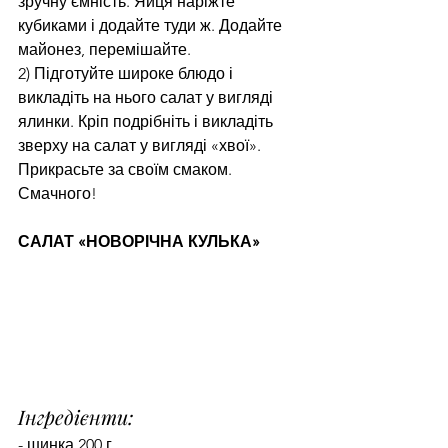
зручну ємність. Яйця наріжте 
кубиками і додайте туди ж. Додайте 
майонез, перемішайте.
2) Підготуйте широке блюдо і 
викладіть на нього салат у вигляді 
ялинки. Кріп подрібніть і викладіть 
зверху на салат у вигляді «хвої». 
Прикрасьте за своїм смаком.
Смачного!
САЛАТ «НОВОРІЧНА КУЛЬКА»
Інгредієнти:
- шинка 200 г