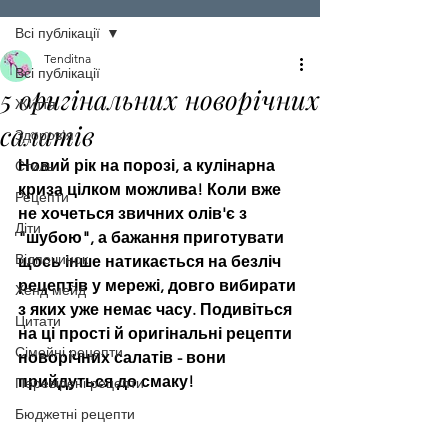
Всі публікації
Tenditna
Всі публікації
5 оригінальних новорічних
Життя
салатів
Здоров'я
Новий рік на порозі, а кулінарна 
Стиль
криза цілком можлива! Коли вже 
Рецепти
не хочеться звичних олів'є з 
Діти
"шубою", а бажання приготувати 
Відпочинок
щось інше натикається на безліч 
рецептів у мережі, довго вибирати 
Хенд мейд
з яких уже немає часу. Подивіться 
Цитати
на ці прості й оригінальні рецепти 
Сімейні рецепти
новорічних салатів - вони 
прийдуться до смаку!
Перевірені рецепти
Бюджетні рецепти