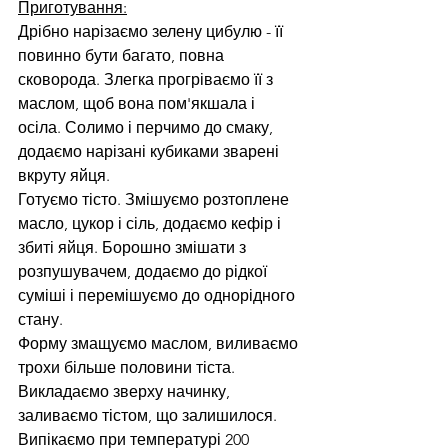
Приготування:
Дрібно нарізаємо зелену цибулю - її 
повинно бути багато, повна 
сковорода. Злегка прогріваємо її з 
маслом, щоб вона пом'якшала і 
осіла. Солимо і перчимо до смаку, 
додаємо нарізані кубиками зварені 
вкруту яйця.
Готуємо тісто. Змішуємо розтоплене 
масло, цукор і сіль, додаємо кефір і 
збиті яйця. Борошно змішати з 
розпушувачем, додаємо до рідкої 
суміші і перемішуємо до однорідного 
стану.
Форму змащуємо маслом, виливаємо 
трохи більше половини тіста. 
Викладаємо зверху начинку, 
заливаємо тістом, що залишилося. 
Випікаємо при температурі 200 