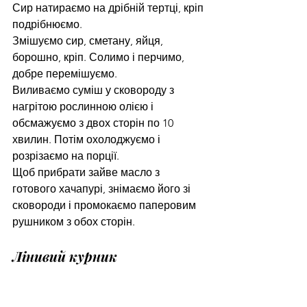
Сир натираємо на дрібній тертці, кріп 
подрібнюємо.
Змішуємо сир, сметану, яйця, 
борошно, кріп. Солимо і перчимо, 
добре перемішуємо.
Виливаємо суміш у сковороду з 
нагрітою рослинною олією і 
обсмажуємо з двох сторін по 10 
хвилин. Потім охолоджуємо і 
розрізаємо на порції.
Щоб прибрати зайве масло з 
готового хачапурі, знімаємо його зі 
сковороди і промокаємо паперовим 
рушником з обох сторін.
Лінивий курник