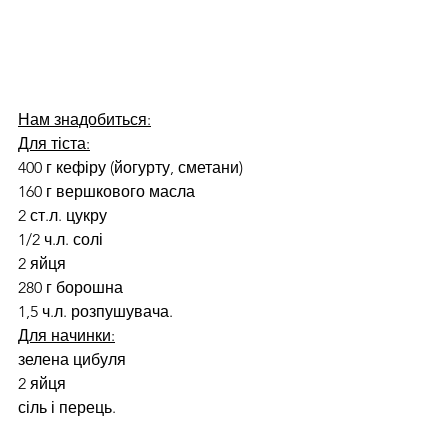
Нам знадобиться:
Для тіста:
400 г кефіру (йогурту, сметани)
160 г вершкового масла
2 ст.л. цукру
1/2 ч.л. солі
2 яйця
280 г борошна
1,5 ч.л. розпушувача.
Для начинки:
зелена цибуля
2 яйця
сіль і перець.