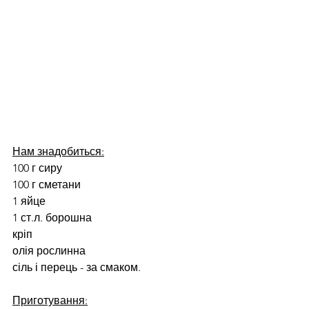
Нам знадобиться:
100 г сиру
100 г сметани
1 яйце
1 ст.л. борошна
кріп
олія рослинна
сіль і перець - за смаком.
Приготування: