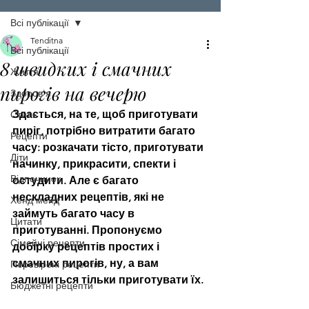
Всі публікації
Tenditna
Всі публікації
8 швидких і смачних
Життя
пирогів на вечерю
Здоров'я
Здається, на те, щоб приготувати 
Стиль
пиріг, потрібно витратити багато 
Рецепти
часу: розкачати тісто, приготувати 
Діти
начинку, прикрасити, спекти і 
Відпочинок
остудити. Але є багато 
нескладних рецептів, які не 
Хенд мейд
займуть багато часу в 
Цитати
приготуванні. Пропонуємо 
Сімейні рецепти
добірку рецептів простих і 
смачних пирогів, ну, а вам 
Перевірені рецепти
залишиться тільки приготувати їх.
Бюджетні рецепти