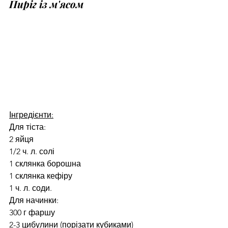
Пиріг із м'ясом
Інгредієнти:
Для тіста:
2 яйця
1/2 ч. л. солі
1 склянка борошна
1 склянка кефіру
1 ч. л. соди.
Для начинки:
300 г фаршу
2-3 цибулини (порізати кубиками)