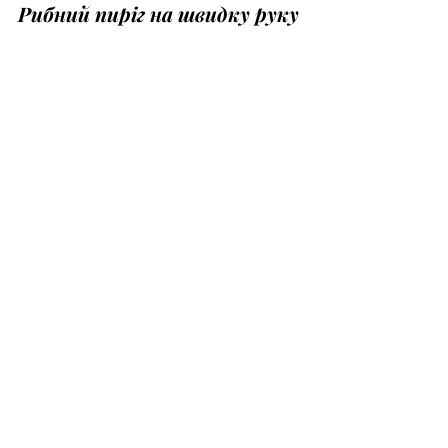
Рибний пиріг на швидку руку
Нам знадобиться:
Для тіста:
1 склянка кефіру
2 яйця
1,5-2 склянки борошна
3 ст. л. рослинної олії
1/2 ч.л. солі.
Для начинки:
1 банка консерви скумбрія