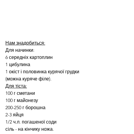
Нам знадобиться:
Для начинки:
6 середніх картоплин
1 цибулина
1 окіст і половинка курячої грудки 
(можна куряче філе).
Для тіста:
100 г сметани
100 г майонезу
200-250 г борошна
2-3 яйця
1/2 ч.л. погашеної соди
сіль - на кінчику ножа.