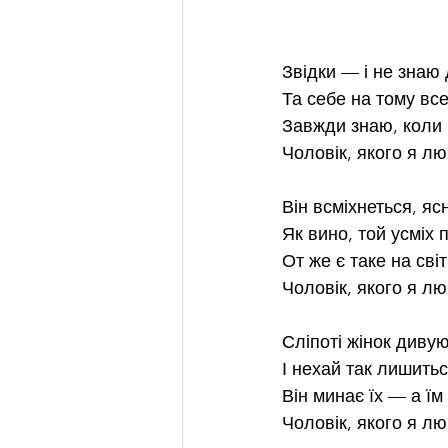
Звідки — і не знаю
Та себе на тому вс
Завжди знаю, коли
Чоловік, якого я л
Він всміхнеться, яс
Як вино, той усміх 
От же є таке на сві
Чоловік, якого я л
Сліпоті жінок диву
І нехай так лишить
Він минає їх — а ї
Чоловік, якого я л