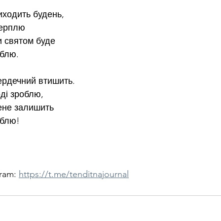
иходить будень,
терплю
и святом буде
юблю.
ердечний втишить.
ді зроблю,
ене залишить
юблю!
ram: 
https://t.me/tenditnajournal