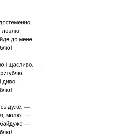
 достеменно,
е ловлю:
 йде до мене
юблю!
но і щасливо, —
пригублю.
ті диво —
юблю!
юсь дуже, —
ся, молю! —
м байдуже —
юблю!