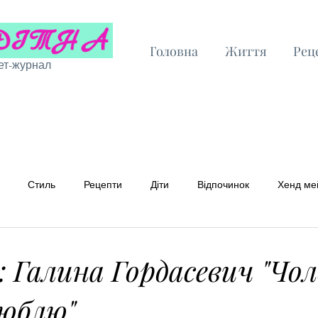
Головна
Життя
Рец
ет-журнал
Стиль
Рецепти
Діти
Відпочинок
Хенд ме
 рецепти
Бюджетні рецепти
: Галина Гордасевич "Чол
люблю"