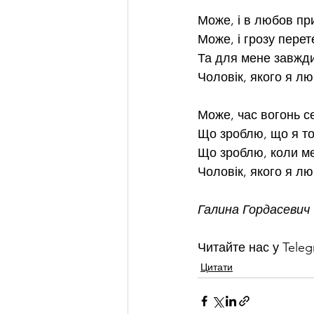
Може, і в любов пр
Може, і грозу пере
Та для мене завжд
Чоловік, якого я л
Може, час вогонь с
Що зроблю, що я то
Що зроблю, коли м
Чоловік, якого я л
Галина Гордасевич
Читайте нас у Teleg
Цитати