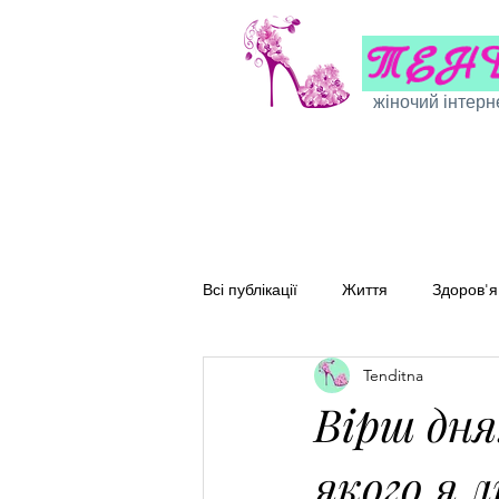
жіночий інтерн
Всі публікації
Життя
Здоров'я
Tenditna
Сімейні рецепти
Перевірені
Вірш дня
якого я 