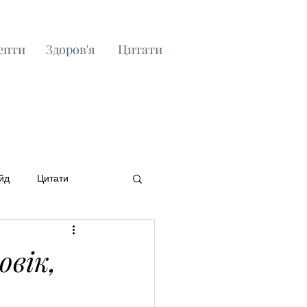
епти
Здоров'я
Цитати
йд
Цитати
овік,