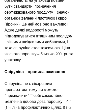
органічність: на упаковці повинні 
бути стандартні позначення 
сертифікованого продукту – значок 
органіки (зелений листочок) і євро 
(зірочки). Це неймовірно важливо! 
Адже деякі водорості можуть 
підгодовуватися пташиним послідом 
і різними шкідливими добавками, і 
така спіруліна стає токсичною. Ціна 
якісного порошку – близько 200 грн за 
упаковку.
Спіруліна – правила вживання
Спіруліна не є лікарським 
препаратом, тому ви можете 
"призначити" її собі самостійно. 
Безпечна добова доза порошку – 4 г 
(1 ч. л.) в профілактичних цілях, 8 г (2 