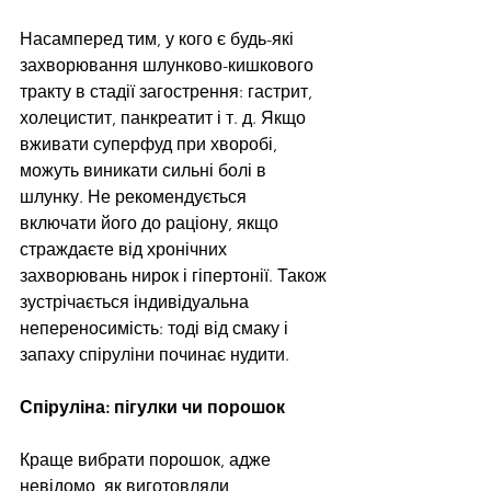
Насамперед тим, у кого є будь-які 
захворювання шлунково-кишкового 
тракту в стадії загострення: гастрит, 
холецистит, панкреатит і т. д. Якщо 
вживати суперфуд при хворобі, 
можуть виникати сильні болі в 
шлунку. Не рекомендується 
включати його до раціону, якщо 
страждаєте від хронічних 
захворювань нирок і гіпертонії. Також 
зустрічається індивідуальна 
непереносимість: тоді від смаку і 
запаху спіруліни починає нудити.
Спіруліна: пігулки чи порошок
Краще вибрати порошок, адже 
невідомо, як виготовляли 