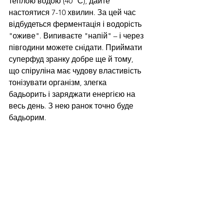
теплою водою (40 °С), дайте 
настоятися 7-10 хвилин. За цей час 
відбудеться ферментація і водорість 
"оживе". Випиваєте "напій" – і через 
півгодини можете снідати. Приймати 
суперфуд зранку добре ще й тому, 
що спіруліна має чудову властивість 
тонізувати організм, злегка 
бадьорить і заряджати енергією на 
весь день. З нею ранок точно буде 
бадьорим.