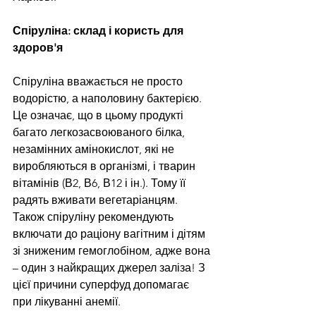
Спіруліна: склад і користь для 
здоров'я
Спіруліна вважається не просто 
водорістю, а наполовину бактерією. 
Це означає, що в цьому продукті 
багато легкозасвоюваного білка, 
незамінних амінокислот, які не 
виробляються в організмі, і тварин 
вітамінів (В2, В6, В12 і ін.). Тому її 
радять вживати вегетаріанцям. 
Також спіруліну рекомендують 
включати до раціону вагітним і дітям 
зі зниженим гемоглобіном, адже вона 
– один з найкращих джерел заліза! З 
цієї причини суперфуд допомагає 
при лікуванні анемії.