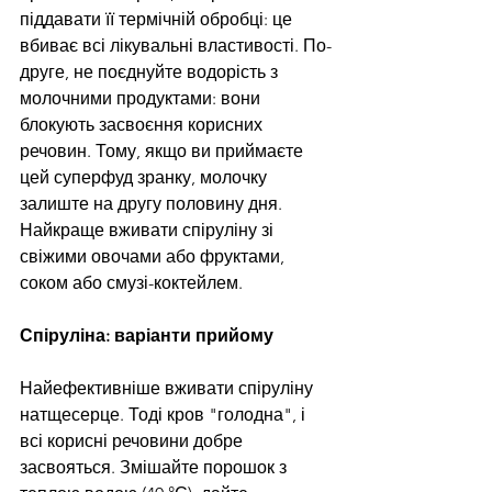
піддавати її термічній обробці: це 
вбиває всі лікувальні властивості. По-
друге, не поєднуйте водорість з 
молочними продуктами: вони 
блокують засвоєння корисних 
речовин. Тому, якщо ви приймаєте 
цей суперфуд зранку, молочку 
залиште на другу половину дня. 
Найкраще вживати спіруліну зі 
свіжими овочами або фруктами, 
соком або смузі-коктейлем.
Спіруліна: варіанти прийому
Найефективніше вживати спіруліну 
натщесерце. Тоді кров "голодна", і 
всі корисні речовини добре 
засвояться. Змішайте порошок з 