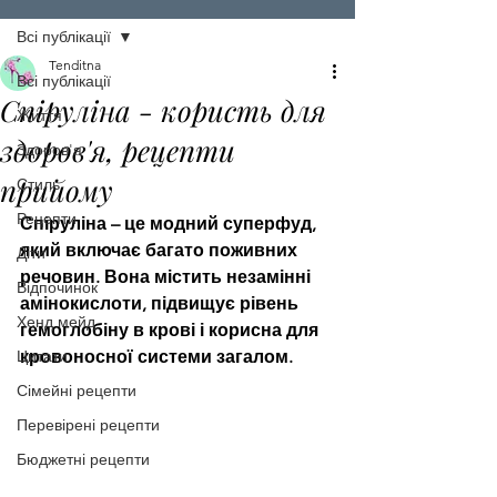
Всі публікації
Tenditna
Всі публікації
Спіруліна - користь для
Життя
здоров'я, рецепти
Здоров'я
прийому
Стиль
Рецепти
Спіруліна – це модний суперфуд, 
який включає багато поживних 
Діти
речовин. Вона містить незамінні 
Відпочинок
амінокислоти, підвищує рівень 
Хенд мейд
гемоглобіну в крові і корисна для 
Цитати
кровоносної системи загалом.
Сімейні рецепти
Перевірені рецепти
Бюджетні рецепти