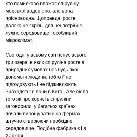
хто помилково вважає спіруліну 
морської водорістю, але вона 
прісноводна. Щоправда, росте 
далеко не скрізь: для неї потрібне 
лужне середовище і особливий 
мікроклімат.
Сьогодні у всьому світі існує всього 
три озера, в яких спіруліна росте в 
природних умовах без будь-якої 
допомоги людини, тобто її не 
підгодовують і не підживлюють. 
Знаходяться вони в Китаї. Але після 
того як про користь спіруліни 
заговорили, у багатьох країнах 
почали вирощувати її на фермах, 
штучно створюючи необхідне 
середовище. Подібна фабрика є і в 
Харкові.