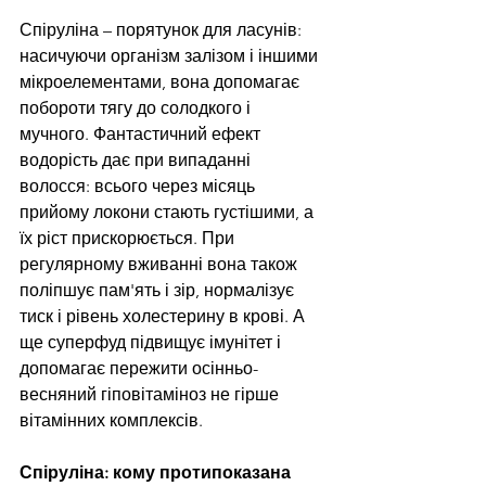
Спіруліна – порятунок для ласунів: 
насичуючи організм залізом і іншими 
мікроелементами, вона допомагає 
побороти тягу до солодкого і 
мучного. Фантастичний ефект 
водорість дає при випаданні 
волосся: всього через місяць 
прийому локони стають густішими, а 
їх ріст прискорюється. При 
регулярному вживанні вона також 
поліпшує пам'ять і зір, нормалізує 
тиск і рівень холестерину в крові. А 
ще суперфуд підвищує імунітет і 
допомагає пережити осінньо-
весняний гіповітаміноз не гірше 
вітамінних комплексів.
Спіруліна: кому протипоказана