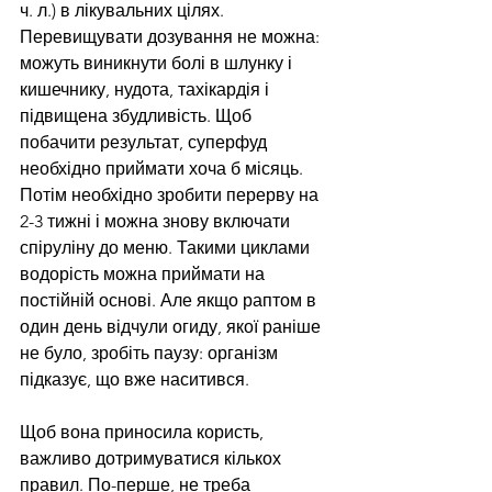
ч. л.) в лікувальних цілях. 
Перевищувати дозування не можна: 
можуть виникнути болі в шлунку і 
кишечнику, нудота, тахікардія і 
підвищена збудливість. Щоб 
побачити результат, суперфуд 
необхідно приймати хоча б місяць. 
Потім необхідно зробити перерву на 
2-3 тижні і можна знову включати 
спіруліну до меню. Такими циклами 
водорість можна приймати на 
постійній основі. Але якщо раптом в 
один день відчули огиду, якої раніше 
не було, зробіть паузу: організм 
підказує, що вже наситився.
Щоб вона приносила користь, 
важливо дотримуватися кількох 
правил. По-перше, не треба 