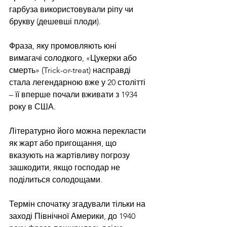
гарбуза використовували ріпу чи 
брукву (дешевші плоди). 
Фраза, яку промовляють юні 
вимагачі солодкого, «Цукерки або 
смерть» (Trick-or-treat) насправді 
стала легендарною вже у 20 столітті 
– її вперше почали вживати з 1934 
року в США. 
Літературно його можна перекласти 
як жарт або пригощання, що 
вказують на жартівливу погрозу 
зашкодити, якщо господар не 
поділиться солодощами. 
Термін спочатку згадували тільки на 
заході Північної Америки, до 1940 