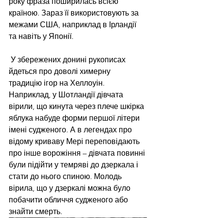
року фраза поширилась всією 
країною. Зараз її використовують за 
межами США, наприклад в Ірландії 
та навіть у Японії.
 У збережених донині рукописах 
йдеться про доволі химерну 
традицію ігор на Хеллоуін. 
Наприклад, у Шотландії дівчата 
вірили, що кинута через плече шкірка 
яблука набуде форми першої літери 
імені судженого. А в легендах про 
відому криваву Мері переповідають 
про інше ворожіння – дівчата повинні 
були підійти у темряві до дзеркала і 
стати до нього спиною. Молодь 
вірила, що у дзеркалі можна було 
побачити обличчя судженого або 
знайти смерть.