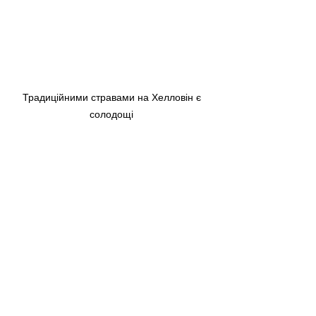
Традиційними стравами на Хелловін є 
солодощі 
Хеловін в Україні припадає на осінню 
пору року, тому на столі обов’язково 
повинні бути сезонні фрукти та овочі 
– яблука, гарбузи, горіхи, мед. 
Насамперед Хелловін – це свято для 
дітей, тому меню повинно бути 
переважно з солодощів. 
Найбюджетніший варіант для 
українців – яблука, политі сиропом. 
Для цього вам знадобляться тільки 