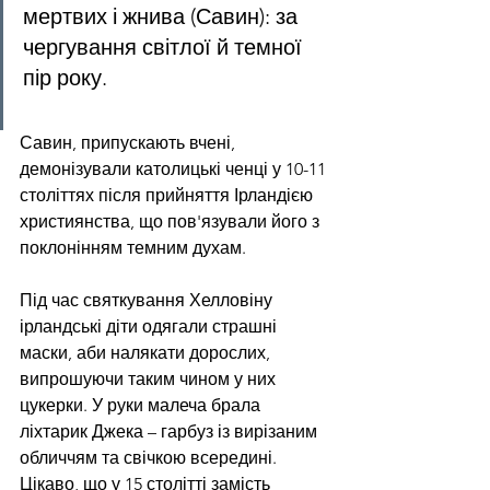
мертвих і жнива (Савин): за 
чергування світлої й темної 
пір року.
Савин, припускають вчені, 
демонізували католицькі ченці у 10-11 
століттях після прийняття Ірландією 
християнства, що пов'язували його з 
поклонінням темним духам.
Під час святкування Хелловіну 
ірландські діти одягали страшні 
маски, аби налякати дорослих, 
випрошуючи таким чином у них 
цукерки. У руки малеча брала 
ліхтарик Джека – гарбуз із вирізаним 
обличчям та свічкою всередині. 
Цікаво, що у 15 столітті замість 