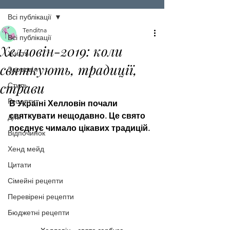
Всі публікації
Tenditna
Всі публікації
Хелловін-2019: коли
Життя
святкують, традиції,
Здоров'я
страви
Стиль
Рецепти
В Україні Хелловін почали 
святкувати нещодавно. Це свято 
Діти
поєднує чимало цікавих традицій.
Відпочинок
Хенд мейд
Цитати
Сімейні рецепти
Перевірені рецепти
Бюджетні рецепти