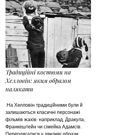
Традиційні костюми на 
Хелловін: яким образом 
налякати
 На Хелловін традиційними були й 
залишаються класичні персонажі 
фільмів жахів: наприклад, Дракула, 
Франкештейн чи сімейка Адамсів. 
Переодягатися у лякливі образи 