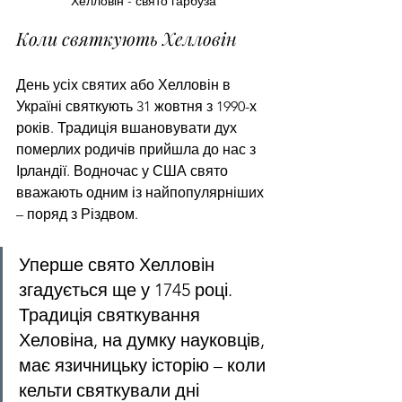
Хелловін - свято гарбуза
Коли святкують Хелловін
День усіх святих або Хелловін в 
Україні святкують 31 жовтня з 1990-х 
років. Традиція вшановувати дух 
померлих родичів прийшла до нас з 
Ірландії. Водночас у США свято 
вважають одним із найпопулярніших 
– поряд з Різдвом.
Уперше свято Хелловін 
згадується ще у 1745 році. 
Традиція святкування 
Хеловіна, на думку науковців, 
має язичницьку історію – коли 
кельти святкували дні 