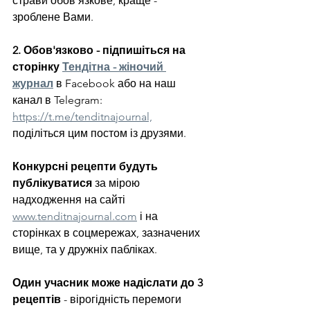
страви обов'язкове, краще - 
зроблене Вами.
2. Обов'язково - підпишіться на 
сторінку 
Тендітна - жіночий 
журнал
 в Facebook або на наш 
канал в Telegram: 
https://t.me/tenditnajournal,
поділіться цим постом із друзями.
Конкурсні рецепти будуть 
публікуватися
 за мірою 
надходження на сайті 
www.tenditnajournal.com
 і на 
сторінках в соцмережах, зазначених 
вище, та у дружніх пабліках. 
Один учасник може надіслати до 3 
рецептів
 - вірогідність перемоги 