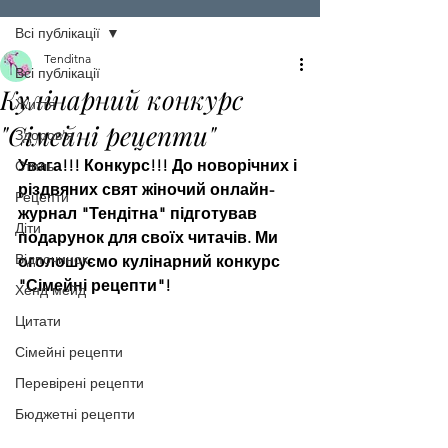
Всі публікації
Tenditna
Всі публікації
Кулінарний конкурс
Життя
"Сімейні рецепти"
Здоров'я
Увага!!! Конкурс!!! До новорічних і 
Стиль
різдвяних свят жіночий онлайн-
Рецепти
журнал "Тендітна" підготував 
Діти
подарунок для своїх читачів. Ми 
Відпочинок
оголошуємо кулінарний конкурс 
"Сімейні рецепти"!
Хенд мейд
Цитати
Сімейні рецепти
Перевірені рецепти
Бюджетні рецепти