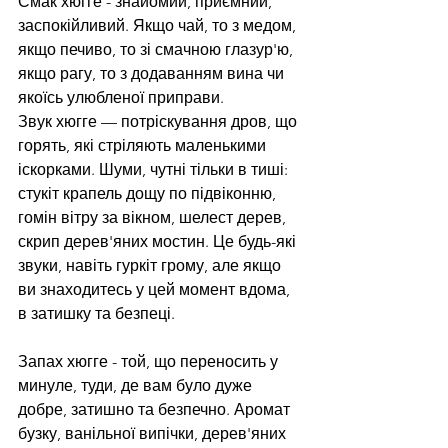
Смак хюгге - знайомий, приємний, 
заспокійливий. Якщо чай, то з медом, 
якщо печиво, то зі смачною глазур'ю, 
якщо рагу, то з додаванням вина чи 
якоїсь улюбленої приправи.
Звук хюгге — потріскування дров, що 
горять, які стріляють маленькими 
іскорками. Шуми, чутні тільки в тиші: 
стукіт крапель дощу по підвіконню, 
гомін вітру за вікном, шелест дерев, 
скрип дерев'яних мостин. Це будь-які 
звуки, навіть гуркіт грому, але якщо 
ви знаходитесь у цей момент вдома, 
в затишку та безпеці.
Запах хюгге - той, що переносить у 
минуле, туди, де вам було дуже 
добре, затишно та безпечно. Аромат 
бузку, ванільної випічки, дерев'яних 