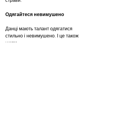
страви.
Одягайтеся невимушено
Данці мають талант одягатися 
стильно і невимушено. І це також 
хюгге.
Як цього досягти? Купуйте великий 
шарф (це актуально для всіх у будь-
яку пору року), підберіть об'ємний 
верх (светр або кардиган ручної 
товстої в'язки), зробіть недбалу 
зачіску, практикуйте багатошаровість 
(в Данії це актуально, тому що погода 
може змінюватися за день кілька 
разів).
Купуйте плед, порцеляновий 
кухоль або старий стілець