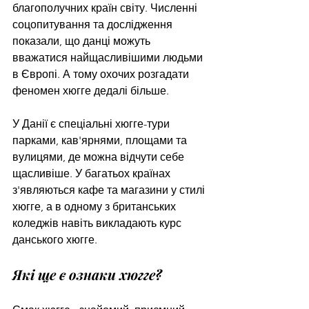
благополучних країн світу. Численні 
соцопитування та дослідження 
показали, що данці можуть 
вважатися найщасливішими людьми 
в Європі. А тому охочих розгадати 
феномен хюгге дедалі більше.
У Данії є спеціальні хюгге-тури 
парками, кав'ярнями, площами та 
вулицями, де можна відчути себе 
щасливіше. У багатьох країнах 
з'являються кафе та магазини у стилі 
хюгге, а в одному з британських 
коледжів навіть викладають курс 
данського хюгге.
Які ще є ознаки хюгге?