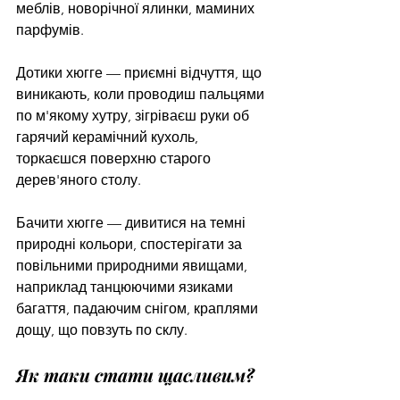
меблів, новорічної ялинки, маминих 
парфумів.
Дотики хюгге — приємні відчуття, що 
виникають, коли проводиш пальцями 
по м'якому хутру, зігріваєш руки об 
гарячий керамічний кухоль, 
торкаєшся поверхню старого 
дерев'яного столу.
Бачити хюгге — дивитися на темні 
природні кольори, спостерігати за 
повільними природними явищами, 
наприклад танцюючими язиками 
багаття, падаючим снігом, краплями 
дощу, що повзуть по склу.
Як таки стати щасливим?