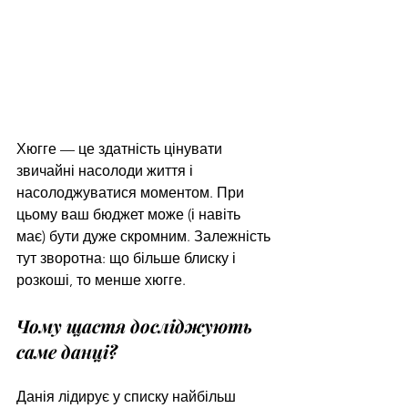
Хюгге — це здатність цінувати 
звичайні насолоди життя і 
насолоджуватися моментом. При 
цьому ваш бюджет може (і навіть 
має) бути дуже скромним. Залежність 
тут зворотна: що більше блиску і 
розкоші, то менше хюгге.
Чому щастя досліджують 
саме данці?
Данія лідирує у списку найбільш 