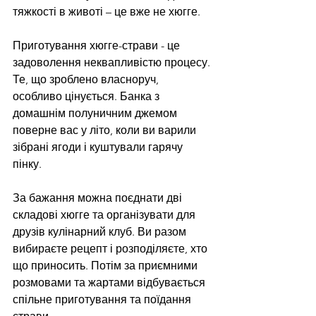
тяжкості в животі – це вже не хюгге.
Приготування хюгге-страви - це 
задоволення неквапливістю процесу. 
Те, що зроблено власноруч, 
особливо цінується. Банка з 
домашнім полуничним джемом 
поверне вас у літо, коли ви варили 
зібрані ягоди і куштували гарячу 
пінку.
За бажання можна поєднати дві 
складові хюгге та організувати для 
друзів кулінарний клуб. Ви разом 
вибираєте рецепт і розподіляєте, хто 
що приносить. Потім за приємними 
розмовами та жартами відбувається 
спільне приготування та поїдання 