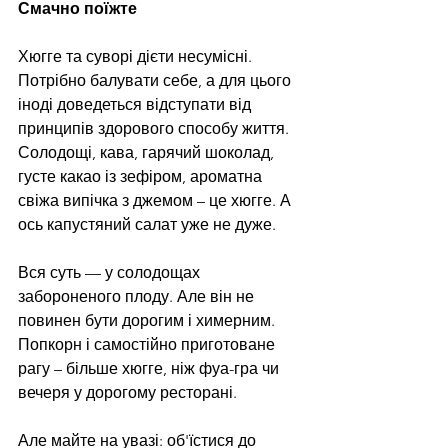
Смачно поїжте
Хюгге та суворі дієти несумісні. 
Потрібно балувати себе, а для цього 
іноді доведеться відступати від 
принципів здорового способу життя. 
Солодощі, кава, гарячий шоколад, 
густе какао із зефіром, ароматна 
свіжа випічка з джемом – це хюгге. А 
ось капустяний салат уже не дуже.
Вся суть — у солодощах 
забороненого плоду. Але він не 
повинен бути дорогим і химерним. 
Попкорн і самостійно приготоване 
рагу – більше хюгге, ніж фуа-гра чи 
вечеря у дорогому ресторані.
Але майте на увазі: об'їстися до 