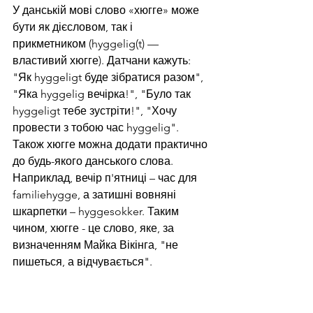
У данській мові слово «хюгге» може 
бути як дієсловом, так і 
прикметником (hyggelig(t) — 
властивий хюгге). Датчани кажуть: 
"Як hyggeligt буде зібратися разом", 
"Яка hyggelig вечірка!", "Було так 
hyggeligt тебе зустріти!", "Хочу 
провести з тобою час hyggelig".
Також хюгге можна додати практично 
до будь-якого данського слова. 
Наприклад, вечір п'ятниці – час для 
familiehygge, а затишні вовняні 
шкарпетки – hyggesokker. Таким 
чином, хюгге - це слово, яке, за 
визначенням Майка Вікінга, "не 
пишеться, а відчувається".