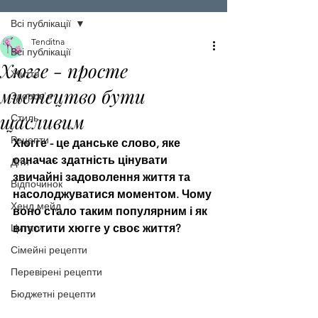
Всі публікації
Tenditna
Всі публікації
Хюгге - просте
Життя
мистецтво бути
Здоров'я
щасливим
Стиль
Рецепти
Хюгге - це данське слово, яке 
означає здатність цінувати 
Діти
звичайні задоволення життя та 
Відпочинок
насолоджуватися моментом. Чому 
Хенд мейд
воно стало таким популярним і як 
Цитати
впустити хюгге у своє життя?
Сімейні рецепти
Перевірені рецепти
Бюджетні рецепти