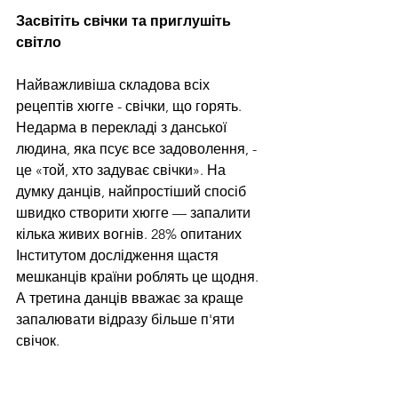
Засвітіть свічки та приглушіть 
світло
Найважливіша складова всіх 
рецептів хюгге - свічки, що горять. 
Недарма в перекладі з данської 
людина, яка псує все задоволення, - 
це «той, хто задуває свічки». На 
думку данців, найпростіший спосіб 
швидко створити хюгге — запалити 
кілька живих вогнів. 28% опитаних 
Інститутом дослідження щастя 
мешканців країни роблять це щодня. 
А третина данців вважає за краще 
запалювати відразу більше п'яти 
свічок.