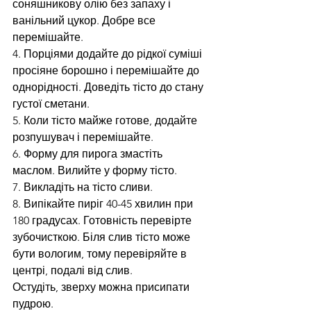
соняшникову олію без запаху і 
ванільний цукор. Добре все 
перемішайте.
4. Порціями додайте до рідкої суміші 
просіяне борошно і перемішайте до 
однорідності. Доведіть тісто до стану 
густої сметани.
5. Коли тісто майже готове, додайте 
розпушувач і перемішайте.
6. Форму для пирога змастіть 
маслом. Вилийте у форму тісто.
7. Викладіть на тісто сливи.
8. Випікайте пиріг 40-45 хвилин при 
180 градусах. Готовність перевірте 
зубочисткою. Біля слив тісто може 
бути вологим, тому перевіряйте в 
центрі, подалі від слив.
Остудіть, зверху можна присипати 
пудрою.