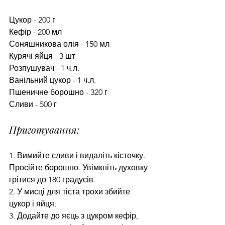
Цукор - 200 г
Кефір - 200 мл
Соняшникова олія - 150 мл
Курячі яйця - 3 шт
Розпушувач - 1 ч.л.
Ванільний цукор - 1 ч.л.
Пшеничне борошно - 320 г
Сливи - 500 г
Приготування:
1. Вимийте сливи і видаліть кісточку. 
Просійте борошно. Увімкніть духовку 
грітися до 180 градусів.
2. У мисці для тіста трохи збийте 
цукор і яйця.
3. Додайте до яєць з цукром кефір, 