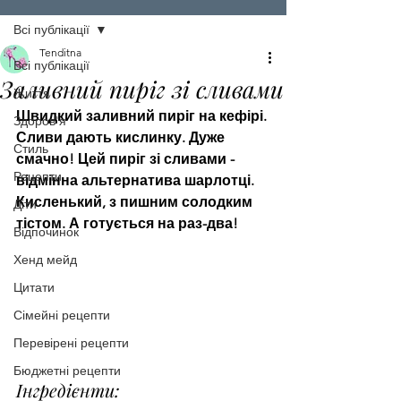
Всі публікації
Tenditna
Всі публікації
Заливний пиріг зі сливами
Життя
Швидкий заливний пиріг на кефірі. 
Здоров'я
Сливи дають кислинку. Дуже 
Стиль
смачно! Цей пиріг зі сливами - 
Рецепти
відмінна альтернатива шарлотці. 
Кисленький, з пишним солодким 
Діти
тістом. А готується на раз-два!
Відпочинок
Хенд мейд
Цитати
Сімейні рецепти
Перевірені рецепти
Бюджетні рецепти
Інгредієнти: