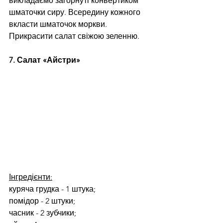
викладаємо загорнуті конвертиком 
шматочки сиру. Всередину кожного 
вкласти шматочок моркви. 
Прикрасити салат свіжою зеленню.
7. Салат «Айстри»
Інгредієнти:
куряча грудка - 1 штука;
помідор - 2 штуки;
часник - 2 зубчики;