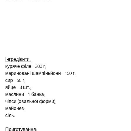
Інгредієнти:
куряче філе - 300 г;
мариновані шампіньйони - 150 г;
сир - 50 г;
яйце - 3 шт.;
маслини - 1 банка;
чіпси (овальної форми);
майонез;
сіль.
Приготування: