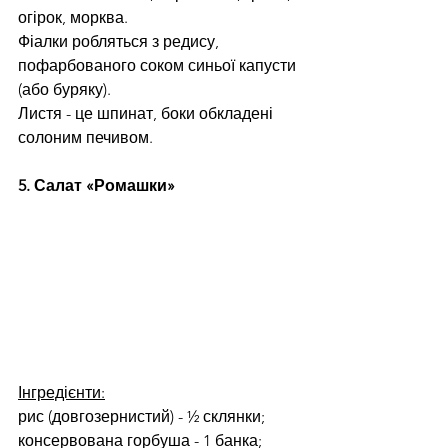
огірок, морква.
Фіалки робляться з редису, 
пофарбованого соком синьої капусти 
(або буряку).
Листя - це шпинат, боки обкладені 
солоним печивом.
5. Салат «Ромашки»
Інгредієнти:
рис (довгозернистий) - ½ склянки;
консервована горбуша - 1 банка;