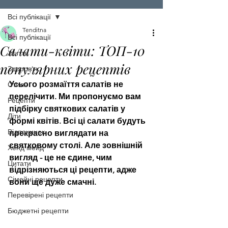
Всі публікації
Tenditna
Всі публікації
Салати-квіти: ТОП-10
Життя
популярних рецептів
Здоров'я
Усього розмаїття салатів не 
Стиль
перелічити. Ми пропонуємо вам 
Рецепти
підбірку святкових салатів у 
Діти
формі квітів. Всі ці салати будуть 
Відпочинок
прекрасно виглядати на 
святковому столі. Але зовнішній 
Хенд мейд
вигляд - це не єдине, чим 
Цитати
відрізняються ці рецепти, адже 
Сімейні рецепти
вони ще дуже смачні.
Перевірені рецепти
Бюджетні рецепти