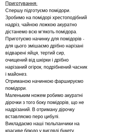
Приготування:
Спершу підготуємо помідори. 
Зробимо на помідорі хрестоподібний 
надріз, чайною ложкою акуратно 
дістанемо всю м'якоть помідора.
Приготуємо начинку для помідорів - 
для цього змішаємо дрібно нарізані 
відварені яйця, тертий сир, 
очищений від шкірки і дрібно 
нарізаний огірок, подрібнений часник 
і майонез.
Отриманою начинкою фаршируємо 
помідори.
Маленьким ножем робимо акуратні 
дірочки з того боку помідорів, що не 
надрізаний. В отриману дірочку 
вставляємо перо цибулі.
Викладаємо наші тюльпанчики на 
красиве блюдо у вигляді букету.