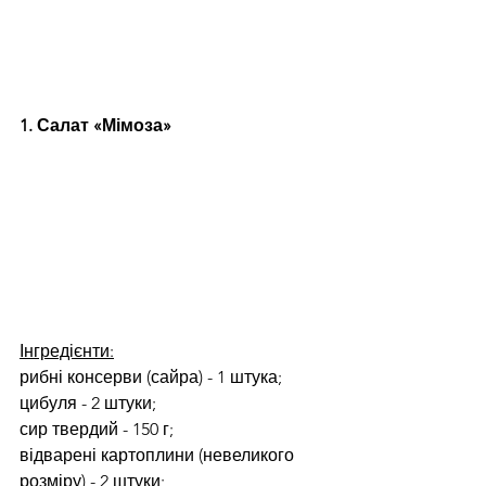
1. Салат «Мімоза»
Інгредієнти:
рибні консерви (сайра) - 1 штука;
цибуля - 2 штуки;
сир твердий - 150 г;
відварені картоплини (невеликого 
розміру) - 2 штуки;