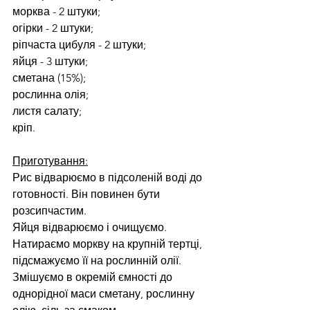
морква - 2 штуки;
огірки - 2 штуки;
ріпчаста цибуля - 2 штуки;
яйця - 3 штуки;
сметана (15%);
рослинна олія;
листя салату;
кріп.
Приготування:
Рис відварюємо в підсоленій воді до 
готовності. Він повинен бути 
розсипчастим.
Яйця відварюємо і очищуємо.
Натираємо моркву на крупній тертці, 
підсмажуємо її на рослинній олії.
Змішуємо в окремій ємності до 
однорідної маси сметану, рослинну 