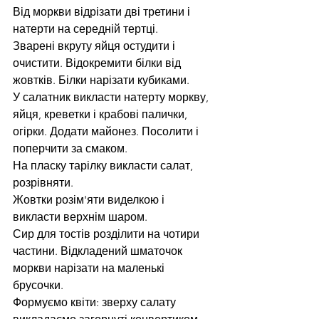
Від моркви відрізати дві третини і 
натерти на середній тертці.
Зварені вкруту яйця остудити і 
очистити. Відокремити білки від 
жовтків. Білки нарізати кубиками.
У салатник викласти натерту моркву, 
яйця, креветки і крабові палички, 
огірки. Додати майонез. Посолити і 
поперчити за смаком.
На пласку тарілку викласти салат, 
розрівняти.
Жовтки розім'яти виделкою і 
викласти верхнім шаром.
Сир для тостів розділити на чотири 
частини. Відкладений шматочок 
моркви нарізати на маленькі 
брусочки.
Формуємо квіти: зверху салату 