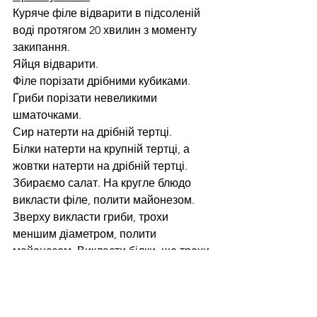
Куряче філе відварити в підсоленій 
воді протягом 20 хвилин з моменту 
закипання.
Яйця відварити.
Філе порізати дрібними кубиками.
Гриби порізати невеликими 
шматочками.
Сир натерти на дрібній тертці.
Білки натерти на крупній тертці, а 
жовтки натерти на дрібній тертці.
Збираємо салат. На кругле блюдо 
викласти філе, полити майонезом. 
Зверху викласти гриби, трохи 
меншим діаметром, полити 
майонезом. Викласти білки, ще трохи 
меншим діаметром, полити 
майонезом.
Викласти сир, покривши вже весь 