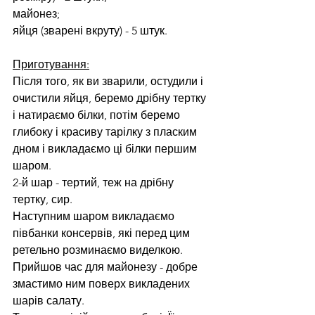
майонез;
яйця (зварені вкруту) - 5 штук.
Приготування:
Після того, як ви зварили, остудили і 
очистили яйця, беремо дрібну тертку 
і натираємо білки, потім беремо 
глибоку і красиву тарілку з пласким 
дном і викладаємо ці білки першим 
шаром.
2-й шар - тертий, теж на дрібну 
тертку, сир.
Наступним шаром викладаємо 
півбанки консервів, які перед цим 
ретельно розминаємо виделкою.
Прийшов час для майонезу - добре 
змастимо ним поверх викладених 
шарів салату.