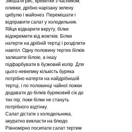
Змішати рис, креветки з часником, 
оливки, дрібно нарізану зелену 
цибулю і майонез. Перемішати і 
відправити салат у холодильник.
Яйця відварити вкруту, білки 
відокремити від жовтків. Білки 
натерти на дрібній тертці і розділити 
навпіл. Одну половину тертих білків 
залишити білою, а іншу 
підфарбувати в бузковий колір. Для 
цього невелику кількість буряка 
потрібно натерти на найдрібнішій 
тертці, і по половинці чайної ложки 
додавати до білків буряковий сік до 
тих пір, поки білки не стануть 
потрібного відтінку.
Салат дістати з холодильника, 
акуратно викласти на блюдо.
Рівномірно посипати салат тертим 