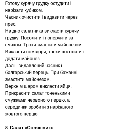
Готову курячу грудку остудити і 
нарізати кубиком.
Часник очистити і видавити через 
прес.
На дно салатника викласти курячу 
грудку. Посолити і поперчити за 
смаком. Трохи змастити майонезом.
Викласти помідори, трохи посолити і 
додати майонез.
Далі - видавлений часник і 
болгарський перець. При бажанні 
змастити майонезом.
Верхнім шаром викласти яйця.
Прикрасити салат тоненькими 
смужками червоного перцю, а 
серединки зробити з нарізаного 
жовтого перцю.
8. Салат «Соняшник»