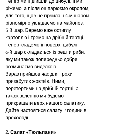
Тепер ми підійшли до цибулі. Її ми 
ріжемо, а після ошпарюємо окропом, 
для того, щоб не гірчила, і 4-м шаром 
рівномірно укладаємо на майонез.
5-й шар. Беремо вже остиглу 
картоплю і тремо на дрібній тертці. 
Тепер кладемо її поверх  цибулі.
6-й шар складається із решти риби, 
яку ми також попередньо добре 
розминаємо виделкою.
Зараз прийшов час для трохи 
призабутих жовтків. Ними, 
перетертими на дрібній тертці, а 
також зеленню ми будемо 
прикрашати верх нашого салатику.
Дайте настоятися салату 2 години в 
прохолоді.
2. Салат «Тюльпани»