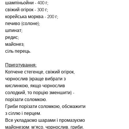
шампіньойни - 400 г;
свіжий огірок - 300 г;
корейська морква - 200 г;
печиво (солоне);
шпинат;
редис;
майонез;
сіль перець.
Приготування:
Копчене стегенце, свіжий огірок, 
чорнослив (краще вибрати з 
кислинкою, якщо чорнослив 
солодкий, то порцію зменшити) - 
порізати соломкою.
Гриби порізати соломкою, обсмажити 
з сіллю і перцем.
Все укладаємо шарами і промазуємо 
майонезом: м'ясо, чорнослив, гриби, 