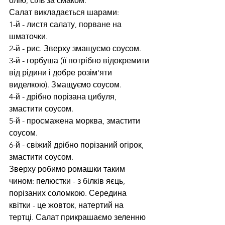
олію, сіль за смаком.
Салат викладається шарами:
1-й - листя салату, порване на 
шматочки.
2-й - рис. Зверху змащуємо соусом.
3-й - горбуша (її потрібно відокремити 
від рідини і добре розім'яти 
виделкою). Змащуємо соусом.
4-й - дрібно порізана цибуля, 
змастити соусом.
5-й - просмажена морква, змастити 
соусом.
6-й - свіжий дрібно порізаний огірок, 
змастити соусом.
Зверху робимо ромашки таким 
чином: пелюстки - з білків яєць, 
порізаних соломкою. Середина 
квітки - це жовток, натертий на 
тертці. Салат прикрашаємо зеленню 